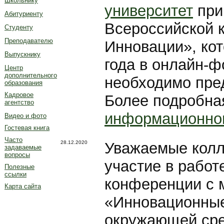
Школьнику
университет
при
Абитуриенту
Всероссийской 
Студенту
Преподавателю
Инновации», кот
Выпускнику
года в онлайн-ф
Центр
дополнительного
необходимо пред
образования
Кадровое
Более подробна
агентство
информационно
Видео и фото
Гостевая книга
Часто
28.12.2020
Уважаемые колл
задаваемые
вопросы
участие в работ
Полезные
ссылки
конференции с 
Карта сайта
«Инновационные
окружающей сре