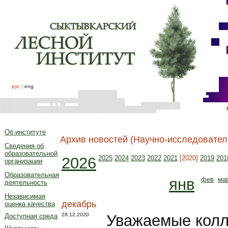
рус
|
eng
Об институте
Архив новостей (Научно-исследовател
Сведения об
образовательной
2026
2025
2024
2023
2022
2021
[2020]
2019
201
организации
Образовательная
янв
фев
ма
деятельность
Независимая
декабрь
оценка качества
28.12.2020
Уважаемые колл
Доступная среда