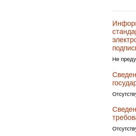
Информ
станда
электр
подпис
Не пред
Сведен
госуда
Отсутств
Сведен
требов
Отсутств