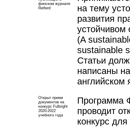
финском журнале
на тему уст
Retferd
развития пр
устойчивом
(A sustainabl
sustainable s
Статьи дол
написаны н
английском 
Открыт прием
Программа 
документов на
конкурс Fulbright
проводит от
2020-2022
учебного года
конкурс для