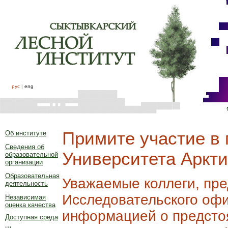
рус
|
eng
Примите участие в
Об институте
Сведения об
Университета Аркт
образовательной
организации
Образовательная
Уважаемые коллеги, пр
деятельность
Исследовательского офи
Независимая
оценка качества
информацией о предсто
Доступная среда