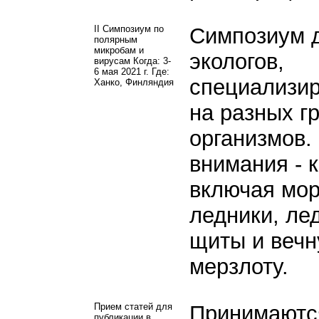
II Симпозиум по
Симпозиум 
полярным
микробам и
экологов,
вирусам Когда: 3-
6 мая 2021 г. Где:
специализи
Ханко, Финляндия
на разных г
организмов.
внимания - 
включая мор
ледники, ле
щиты и веч
мерзлоту.
Прием статей для
Принимаютс
публикации в