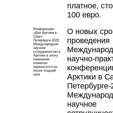
платное, сто
100 евро.
Конференция
О новых сро
«Дни Арктики в
Санкт-
проведения
Петербурге-2020:
Международное
Международ
научное
сотрудничество в
Арктике в эпоху
научно-прак
изменения
климата»
конференци
переносится на
более поздний
срок
Арктики в Са
Петербурге-
Международ
научное