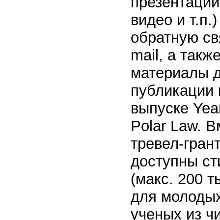
презентации 
видео и т.п.
обратную св
mail, а такж
материалы 
публикации 
выпуске Yea
Polar Law. 
тревел-гран
доступны ст
(макс. 200 т
для молодых
ученых из ч