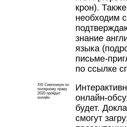
крон). Также
необходим с
подтвержда
знание англ
языка (подро
письме-при
по ссылке с
XIII Симпозиум по
Интерактивн
полярному праву
2020 пройдет
онлайн-обсу
онлайн
будет. Докл
смогут загру