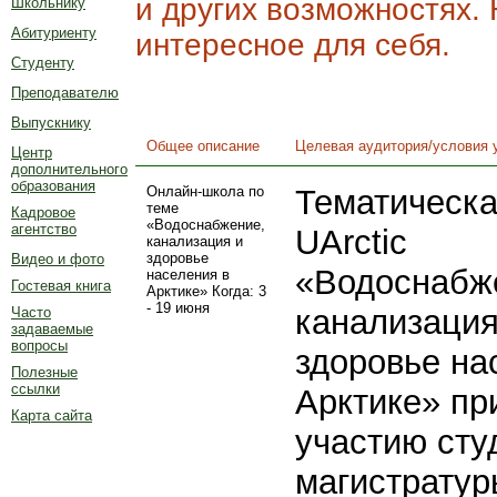
и других возможностях. 
Школьнику
Абитуриенту
интересное для себя.
Студенту
Преподавателю
Выпускнику
Общее описание
Целевая аудитория/условия 
Центр
дополнительного
образования
Онлайн-школа по
Тематическа
теме
Кадровое
«Водоснабжение,
агентство
UArctic
канализация и
здоровье
Видео и фото
«Водоснабж
населения в
Гостевая книга
Арктике» Когда: 3
- 19 июня
канализация
Часто
задаваемые
вопросы
здоровье на
Полезные
ссылки
Арктике» пр
Карта сайта
участию сту
магистратур