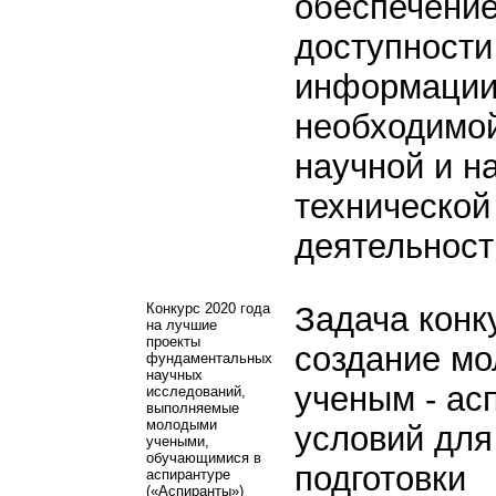
обеспечени
доступности
информации
необходимо
научной и н
технической
деятельност
Конкурс 2020 года
Задача конк
на лучшие
проекты
создание м
фундаментальных
научных
ученым - ас
исследований,
выполняемые
молодыми
условий для
учеными,
обучающимися в
подготовки
аспирантуре
(«Аспиранты»)