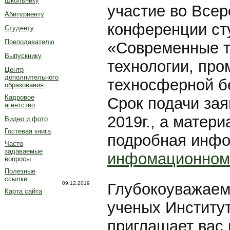
Школьнику
участие во Всер
Абитуриенту
конференции ст
Студенту
Преподавателю
«Современные т
Выпускнику
технологии, пр
Центр
дополнительного
техносферной 
образования
Кадровое
Срок подачи за
агентство
2019г., а матери
Видео и фото
Гостевая книга
подробная инфо
Часто
задаваемые
инфомационном
вопросы
Полезные
ссылки
09.12.2019
Глубокоуважаем
Карта сайта
ученых Институ
приглашает вас 