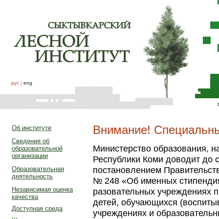
рус
|
eng
Внимание! Специальн
Об институте
Сведения об
Министерство образования, н
образовательной
организации
Республики Коми доводит до с
постановлением Правительства
Образовательная
деятельность
№ 248 «Об именных стипендия
Независимая оценка
разовательных учреждениях п
качества
детей, обучаю­щихся (воспит
Доступная среда
учреждениях и образовательн