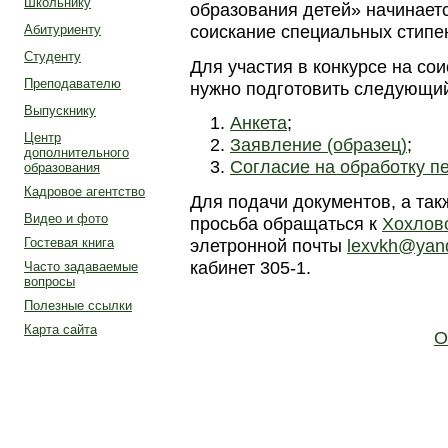
Школьнику
образования детей» начинает
соискание специальных стипе
Абитуриенту
Студенту
Для участия в конкурсе на со
Преподавателю
нужно подготовить следующий
Выпускнику
Анкета
;
Центр
Заявление (образец)
;
дополнительного
Согласие на обработку 
образования
Кадровое агентство
Для подачи документов, а та
Видео и фото
просьба обращаться к
Хохлов
Гостевая книга
элетронной почты
lexvkh@yan
кабинет 305-1.
Часто задаваемые
вопросы
Полезные ссылки
Карта сайта
О