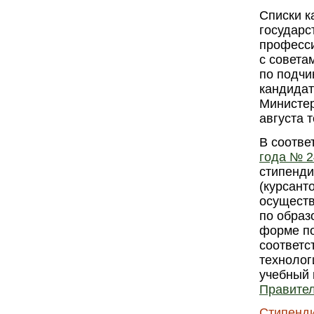
Списки к
государс
професси
с совета
по подчи
кандидат
Министер
августа 
В соотве
года № 2
стипенди
(курсант
осуществ
по образ
форме по
соответс
технолог
учебный 
Правите
Стипенди