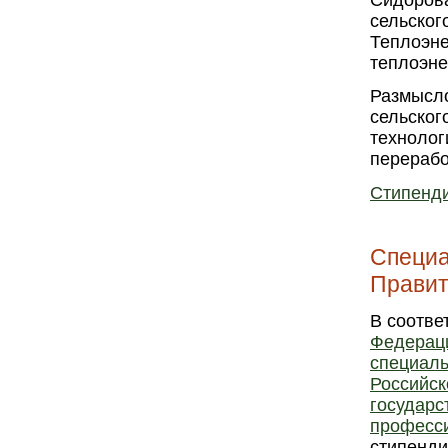
сельског
Теплоэне
теплоэне
Размысло
сельског
технолог
перерабо
Стипенди
Специа
Правит
В соотве
Федераци
специаль
Российск
государс
професс
стипенди