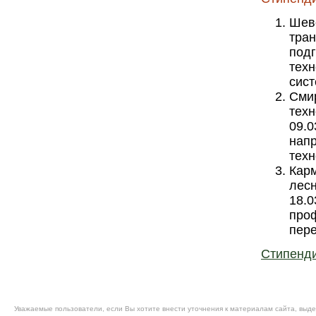
Шеве
тран
под
тех
сист
Смир
техн
09.
нап
техн
Карм
лесн
18.0
про
пер
Стипенди
Уважаемые пользователи, если Вы хотите внести уточнения к материалам сайта, выде