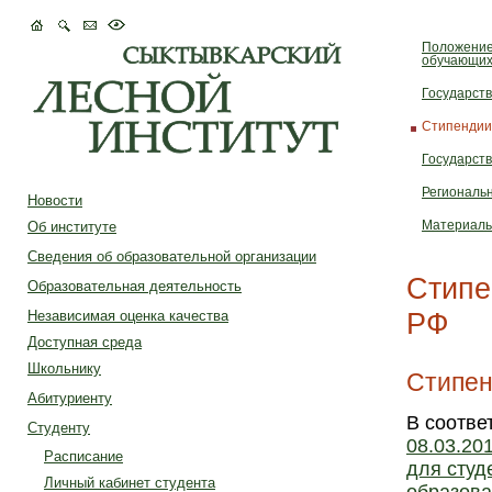
Положение
обучающих
Государст
Стипендии
Государст
Региональ
Новости
Об институте
Материаль
Сведения об образовательной организации
Стипе
Образовательная деятельность
РФ
Независимая оценка качества
Доступная среда
Школьнику
Стипен
Абитуриенту
В соотве
Студенту
08.03.20
Расписание
для студ
Личный кабинет студента
образова