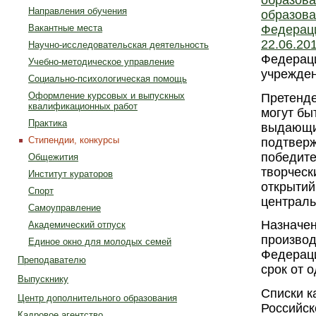
Направления обучения
образов
Федерации
Вакантные места
22.06.201
Научно-исследовательская деятельность
Федераци
Учебно-методическое управление
учрежден
Социально-психологическая помощь
Оформление курсовых и выпускных
Претенде
квалификационных работ
могут бы
Практика
выдающие
Стипендии, конкурсы
подтверж
победите
Общежития
творческ
Институт кураторов
открытий
Спорт
централь
Самоуправление
Назначен
Академический отпуск
производ
Единое окно для молодых семей
Федераци
Преподавателю
срок от 
Выпускнику
Списки к
Центр дополнительного образования
Российск
Кадровое агентство