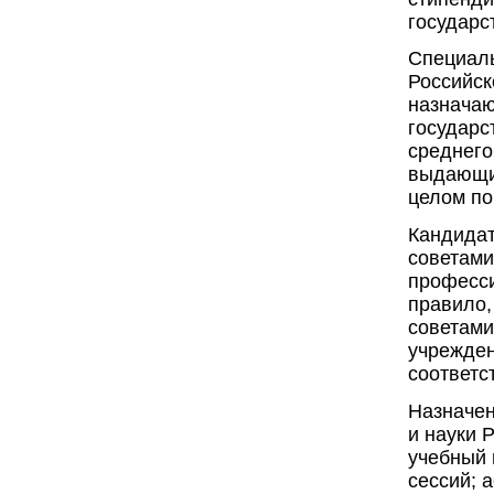
государс
Специаль
Российск
назначаю
государс
среднего
выдающие
целом по
Кандидат
советами
професси
правило,
советами
учрежден
соответс
Назначен
и науки 
учебный 
сессий; 