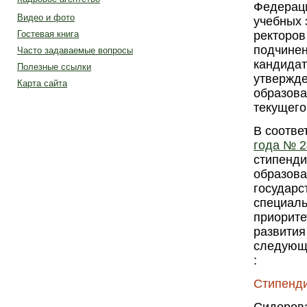
Федераци
Видео и фото
учебных 
Гостевая книга
ректоров
подчинен
Часто задаваемые вопросы
кандидат
Полезные ссылки
утвержде
Карта сайта
образова
текущего
В соотве
года № 2
стипенди
образов
государс
специаль
приорите
развития
следующ
:
Стипенди
Сидорова