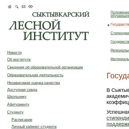
Положение
обучающих
Государст
Стипендии
Государст
Региональ
Новости
Об институте
Материаль
Сведения об образовательной организации
Госуд
Образовательная деятельность
Независимая оценка качества
В Сыктыв
Доступная среда
академич
Школьнику
коэффици
Абитуриенту
Успешная
Студенту
стипенди
Расписание
поддержк
Личный кабинет студента