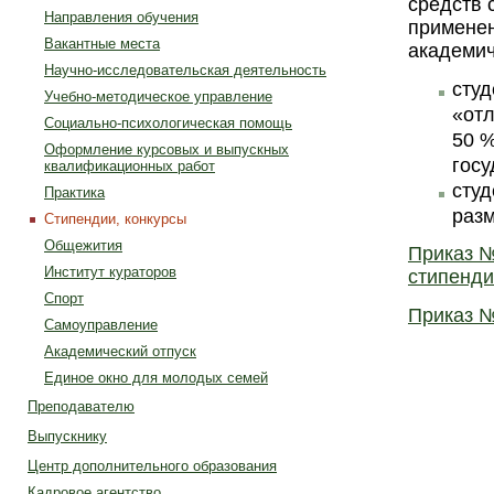
средств 
Направления обучения
применен
Вакантные места
академич
Научно-исследовательская деятельность
студ
Учебно-методическое управление
«отл
Социально-психологическая помощь
50 %
Оформление курсовых и выпускных
госу
квалификационных работ
студ
Практика
разм
Стипендии, конкурсы
Общежития
Приказ №
Институт кураторов
стипенди
Спорт
Приказ №
Самоуправление
Академический отпуск
Единое окно для молодых семей
Преподавателю
Выпускнику
Центр дополнительного образования
Кадровое агентство