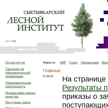
рус
|
eng
Об институте
Новости:
НИР
Спорт
Объявления
Вел
Сведения об
Главные
образовательной
организации
07.08.26
На странице
Образовательная
Результаты 
деятельность
Независимая оценка
приказы о з
качества
Доступная среда
поступающих