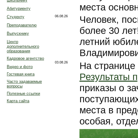
Школьнику
места основн
Абитуриенту
06.08.26
Человек, по
Студенту
Преподавателю
более 30 лет!
Выпускнику
летний юбил
Центр
дополнительного
Владимирови
образования
Кадровое агентство
03.08.26
На странице
Видео и фото
Результаты 
Гостевая книга
Часто задаваемые
приказы о з
вопросы
Полезные ссылки
поступающих
Карта сайта
места в пред
особая, отде