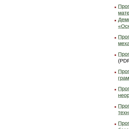
Про
мате
Дем
«Ос
Прог
мех
Про
(PDF
Про
грам
Про
неор
Про
техн
Про