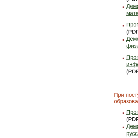
Демо
мат
Прог
(PDF
Демо
физ
Прог
инф
(PDF
При пост
образова
Прог
(PDF
Демо
русс