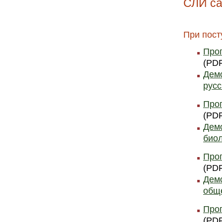
СЛИ са
При пост
Прог
(PDF
Демо
русс
Прог
(PDF
Демо
био
Про
(PDF
Демо
общ
Прог
(PDF