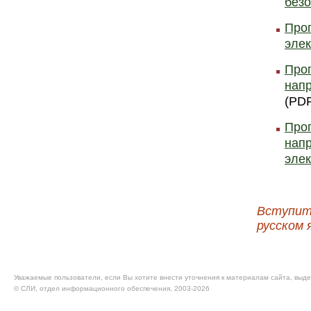
безо
Про
элек
Прог
напр
(PDF
Прог
напр
элек
Вступит
русском 
Уважаемые пользователи, если Вы хотите внести уточнения к материалам сайта, выде
© CЛИ, отдел информационного обеспечения, 2003-2026