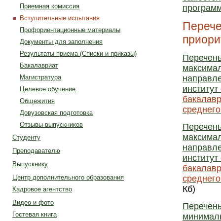
Приемная комиссия
програм
Вступительные испытания
Перече
Профориентационные материалы
приори
Документы для заполнения
Результаты приема (Списки и приказы)
Перечень
Бакалавриат
максимал
Магистратура
направле
институт
Целевое обучение
бакалавр
Общежития
среднего
Довузовская подготовка
Отзывы выпускников
Перечень
максимал
Студенту
направле
Преподавателю
институт
Выпускнику
бакалавр
Центр дополнительного образования
среднего
Кб)
Кадровое агентство
Видео и фото
Перечень
Гостевая книга
минималь