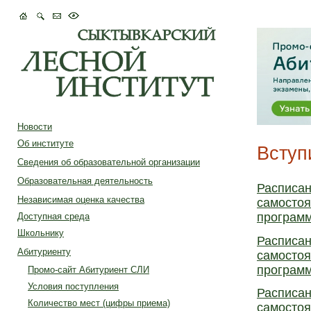
Новости
Об институте
Вступ
Сведения об образовательной организации
Образовательная деятельность
Расписан
Независимая оценка качества
самостоя
програм
Доступная среда
Школьнику
Расписан
Абитуриенту
самостоя
програм
Промо-сайт Абитуриент СЛИ
Условия поступления
Расписан
Количество мест (цифры приема)
самостоя