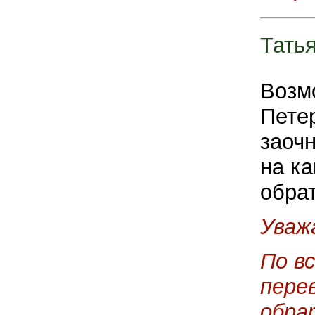
Тать
Возм
Петер
заочн
на ка
обра
Уваж
По в
пере
обра