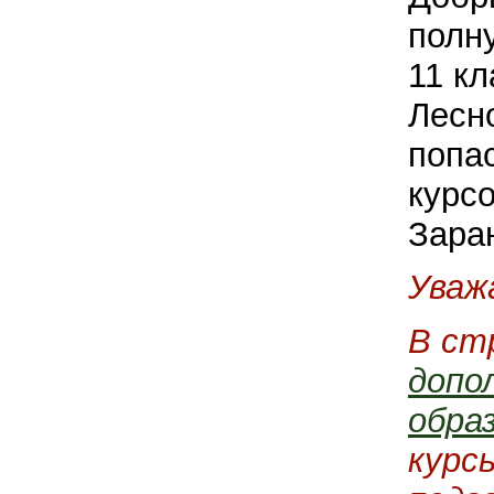
полн
11 к
Лесн
попа
курс
Зара
Уваж
В ст
допо
обра
курс