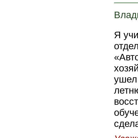
Влад
Я уч
отде
«Авт
хозя
ушел 
летн
восс
обуче
сдел