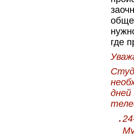
заоч
общеж
нужно
где п
Уваж
Студ
необ
дней
теле
24
Му