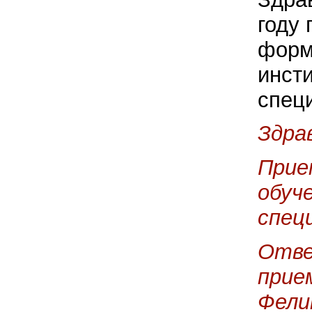
году
форм
инст
спец
Здра
Прие
обуч
спец
Отве
прие
Фели