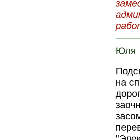
заме
адми
рабо
Юля
Подс
на с
доро
заочн
засо
пере
"Эле