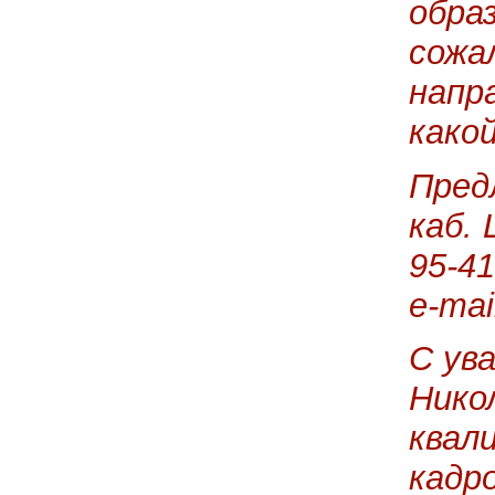
образ
сожа
напр
како
Пред
каб. 
95-4
e-mai
С ув
Нико
квал
кадр