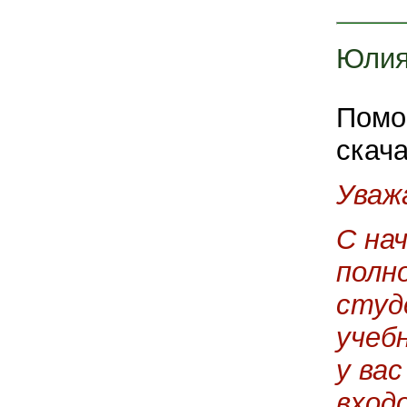
Юли
Помо
скача
Уваж
С на
полн
студ
учеб
у ва
вход