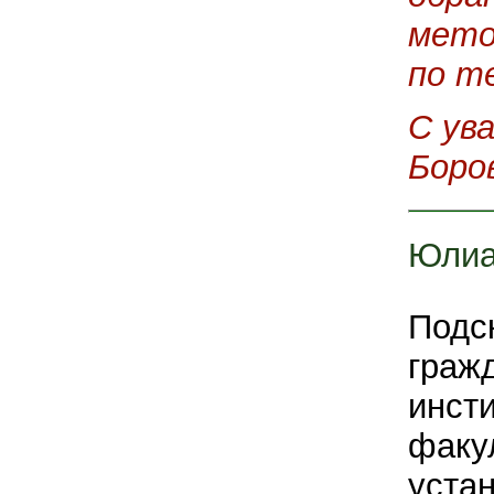
мето
по те
С ув
Боро
Юлиа
Подс
граж
инсти
факул
устан