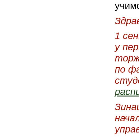
учим
Здра
1 се
у пе
торж
по ф
студ
расп
Зина
нача
упра