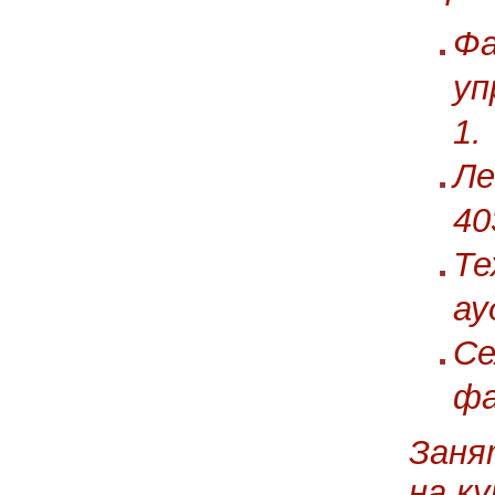
Фа
уп
1.
Ле
40
Те
ау
Се
фа
Заня
на к