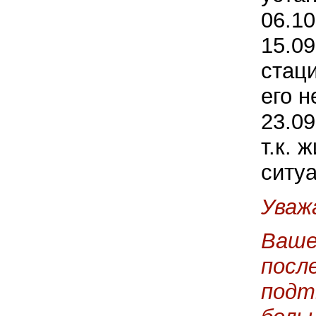
06.10
15.09
стаци
его н
23.09
т.к. 
ситу
Уваж
Ваше
посл
подт