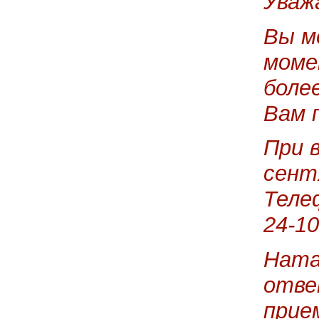
Уваж
Вы м
моме
боле
Вам 
При 
сент
Теле
24-10
Ната
отве
прие