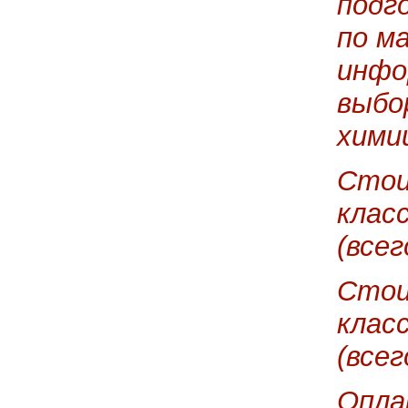
подго
по м
инфо
выбо
хими
Стои
клас
(всег
Стои
клас
(всег
Опла