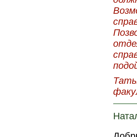
Возм
справ
Позв
отде
спра
подо
Тать
факу
Ната
Добр