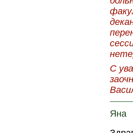
боль
факу
дека
пере
сесс
нете
С ув
заоч
Васи
Яна
Здрав