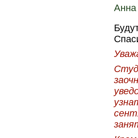
Анна
Будут
Спас
Уваж
Студ
заоч
увед
узна
сент
заня