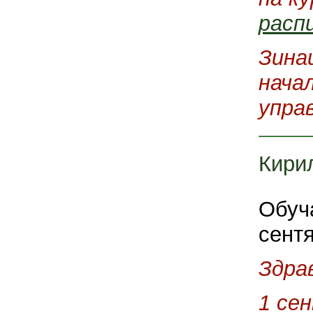
расп
Зина
нача
упра
Кири
Обуч
сент
Здра
1 се