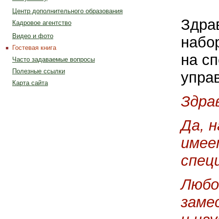
Центр дополнительного образования
Здрав
Кадровое агентство
Видео и фото
набор
Гостевая книга
на с
Часто задаваемые вопросы
Полезные ссылки
упра
Карта сайта
Здра
Да, 
имее
спец
Любо
заме