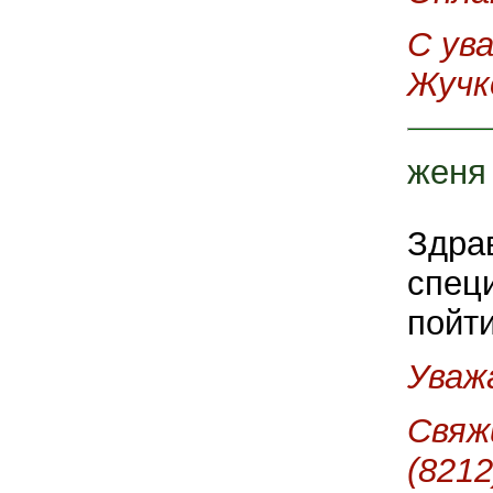
С ув
Жучк
женя
Здрав
спец
пойт
Уваж
Свяж
(8212