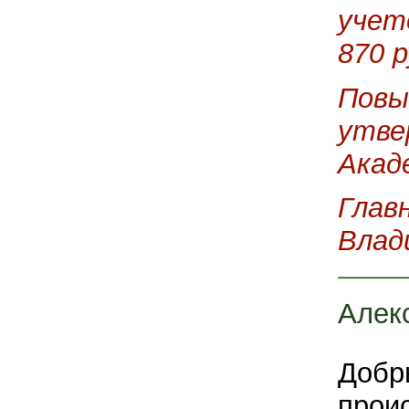
учет
870 р
Повы
утве
Акад
Глав
Влад
Алек
Добры
прои