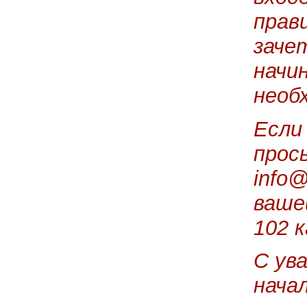
прав
заче
начи
необ
Если
прос
info@
ваше
102 к
С ув
нача