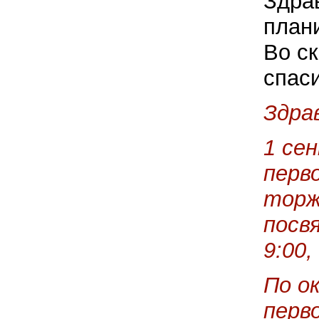
Здра
план
Во ск
спас
Здра
1 се
перв
торж
посв
9:00,
По о
перв