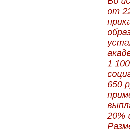
Во и
от 2
прик
обра
уста
акад
1 100
соци
650 
прим
выпл
20% 
Разм