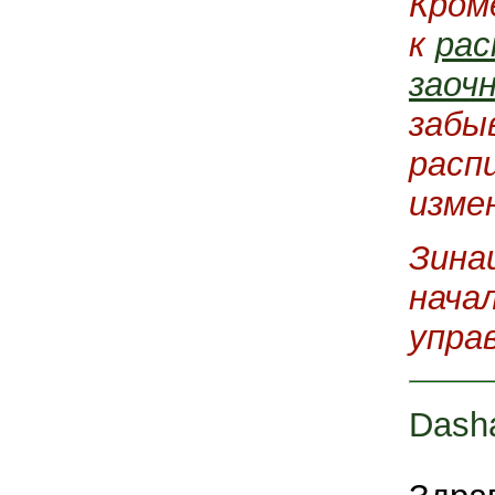
Кром
к
рас
заоч
забы
расп
изме
Зина
нача
упра
Dash