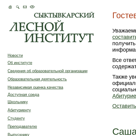
Госте
Уважаем
составит
получить
информац
Новости
Все отве
Об институте
содержат
Сведения об образовательной организации
Также ув
Образовательная деятельность
официаль
Независимая оценка качества
социальн
Доступная среда
Абитури
Школьнику
Оставит
Абитуриенту
Студенту
Преподавателю
Саш
Выпускнику