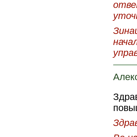
отве
уточ
Зина
нача
упра
Алек
Здра
повы
Здра