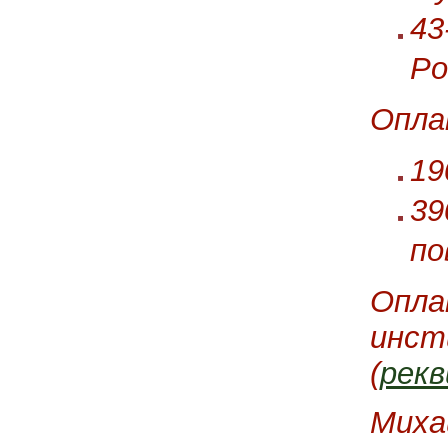
43
Ро
Опла
19
39
по
Опла
инст
(
рек
Миха