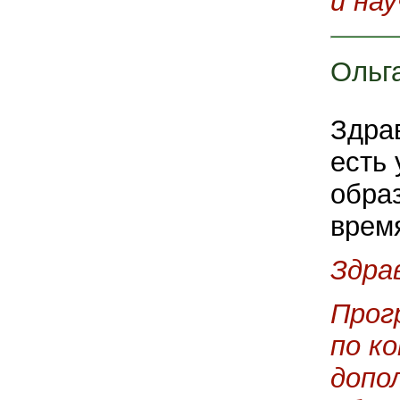
и на
Ольг
Здрав
есть 
обра
врем
Здра
Прог
по к
допо