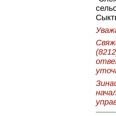
сельс
Сыкт
Уваж
Свяж
(8212
отве
уточ
Зина
нача
упра