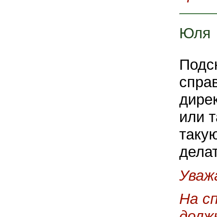
Юля
Подс
справ
дире
или 
таку
дела
Уваж
На с
долж