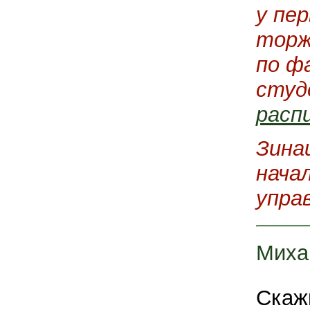
у пе
торж
по ф
студ
расп
Зина
нача
упра
Миха
Скажи