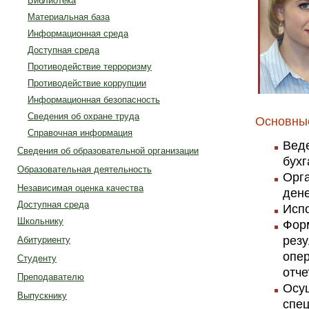
Библиотека
Материальная база
Информационная среда
Доступная среда
Противодействие терроризму
Противодействие коррупции
Информационная безопасность
Сведения об охране труда
Основны
Справочная информация
Веде
Сведения об образовательной организации
бухг
Образовательная деятельность
Орга
Независимая оценка качества
дене
Доступная среда
Исп
Школьнику
Фор
резу
Абитуриенту
опер
Студенту
отче
Преподавателю
Осущ
Выпускнику
спец