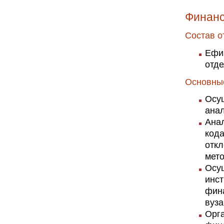
Финанс
Состав о
Ефи
отд
Основны
Осу
анал
Анал
кода
откл
мето
Осу
инс
фин
вуза
Орга