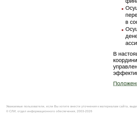
фина
Осу
пере
в со
Осущ
ден
асси
В настоя
координи
управлен
эффекти
Положен
Уважаемые пользователи, если Вы хотите внести уточнения к материалам сайта, выде
© CЛИ, отдел информационного обеспечения, 2003-2026