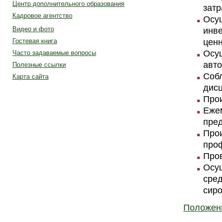
Центр дополнительного образования
затр
Кадровое агентство
Осу
Видео и фото
инв
ценн
Гостевая книга
Осу
Часто задаваемые вопросы
авто
Полезные ссылки
Собл
Карта сайта
дисц
Прои
Ежем
пред
Про
про
Пров
Осу
сред
сиро
Положени