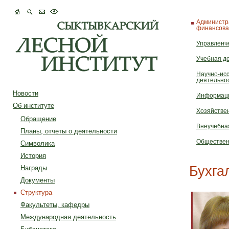
Администр
финансова
Управленч
Учебная д
Научно-ис
деятельно
Новости
Информаци
Об институте
Хозяйстве
Обращение
Внеучебна
Планы, отчеты о деятельности
Обществен
Символика
История
Бухга
Награды
Документы
Структура
Факультеты, кафедры
Международная деятельность