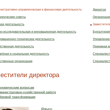
нистративно-управленческая и финансовая деятельность
Директор
вленческие советы
Организаци
ная деятельность
Заместител
но-исследовательская и инновационная деятельность
Бухгалтери
рмационно-техническая деятельность
Управление 
йственная деятельность
Приемная к
чебная и социальная деятельность
Специалист
ственные организации
Специалист
естители директора
кономическим вопросам
министративно-хозяйственной работе
ифровой трансформации
Рауш