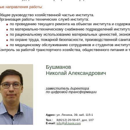
ые направления работы:
Общее руководство хозяйственной частью института.
Организация работы технических служб института:
по проведению текущего ремонта на объектах института и содержа
по материально-техническому снабжению подразделений института
по рациональному использованию материальных ценностей, эконо
по охране труда, пожарной безопасности, производственной санит
по медицинскому обслуживанию сотрудников и студентов институт
Контроль за работой транспортного хозяйства, общественного питания и 
Бушманов
Николай Александрович
заместитель директора
по цифровой трансформации
Адрес:
ул. Ленина, 39, каб. 115-1
Тел.:
8(8212) 20-56-67, доп. 107
E-mail:
info@sfi.komi.com