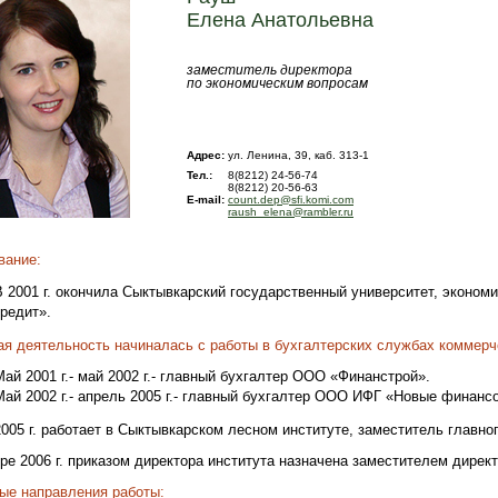
Елена Анатольевна
заместитель директора
по экономическим вопросам
Адрес:
ул. Ленина, 39, каб. 313-1
Тел.:
8(8212) 24-56-74
8(8212) 20-56-63
E-mail:
count.dep@sfi.komi.com
raush_elena@rambler.ru
вание:
В 2001 г. окончила Сыктывкарский государственный университет, эконом
кредит».
ая деятельность начиналась с работы в бухгалтерских службах коммерч
Май 2001 г.- май 2002 г.- главный бухгалтер ООО «Финанстрой».
Май 2002 г.- апрель 2005 г.- главный бухгалтер ООО ИФГ «Новые финанс
005 г. работает в Сыктывкарском лесном институте, заместитель главног
ре 2006 г. приказом директора института назначена заместителем дирек
ые направления работы: