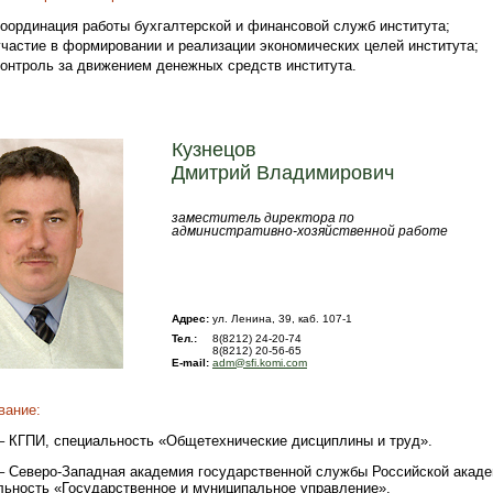
координация работы бухгалтерской и финансовой служб института;
участие в формировании и реализации экономических целей института;
контроль за движением денежных средств института.
Кузнецов
Дмитрий Владимирович
заместитель директора по
административно-хозяйственной работе
Адрес:
ул. Ленина, 39, каб. 107-1
Тел.:
8(8212) 24-20-74
8(8212) 20-56-65
E-mail:
adm@sfi.komi.com
вание:
. – КГПИ, специальность «Общетехнические дисциплины и труд».
. – Северо-Западная академия государственной службы Российской акад
льность «Государственное и муниципальное управление».