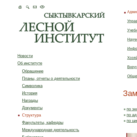
Адми
Упра
Учеб
Науч
Инфо
Новости
Хозя
Об институте
Внеу
Обращение
Обще
Планы, отчеты о деятельности
Символика
Зам
История
Награды
Документы
по э
по ад
Структура
по ц
Факультеты, кафедры
Международная деятельность