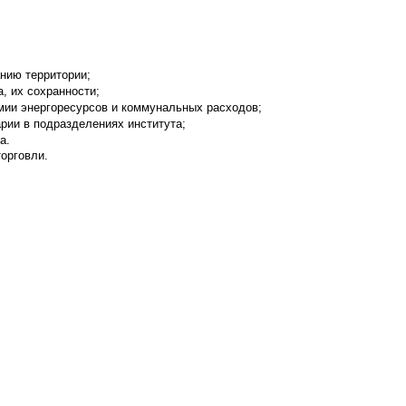
нию территории;
, их сохранности;
мии энергоресурсов и коммунальных расходов;
арии в подразделениях института;
а.
торговли.