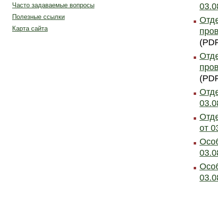
03.0
Часто задаваемые вопросы
Полезные ссылки
Отде
Карта сайта
пров
(PDF
Отде
пров
(PDF
Отде
03.0
Отде
от 0
Особ
03.0
Особ
03.0