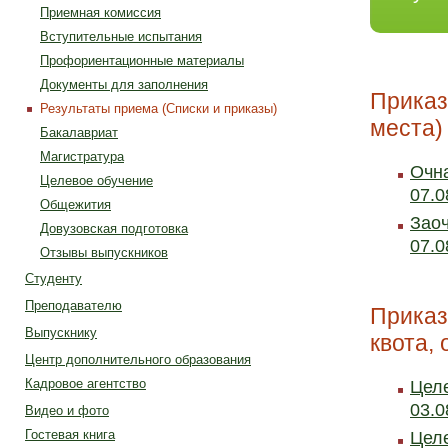
Приемная комиссия
Вступительные испытания
Профориентационные материалы
Документы для заполнения
Приказ
Результаты приема (Списки и приказы)
места)
Бакалавриат
Магистратура
Очна
Целевое обучение
07.0
Общежития
Заоч
Довузовская подготовка
07.0
Отзывы выпускников
Студенту
Преподавателю
Приказ
Выпускнику
квота, 
Центр дополнительного образования
Кадровое агентство
Целе
03.0
Видео и фото
Гостевая книга
Целе