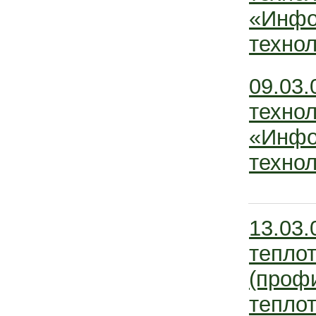
«Инфо
технол
09.03
технол
«Инфо
технол
13.03.
тепло
(профи
теплот