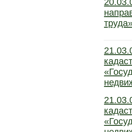
20.03
напра
труда»
21.03.
кадас
«Госу
недви
21.03.
кадас
«Госу
недви