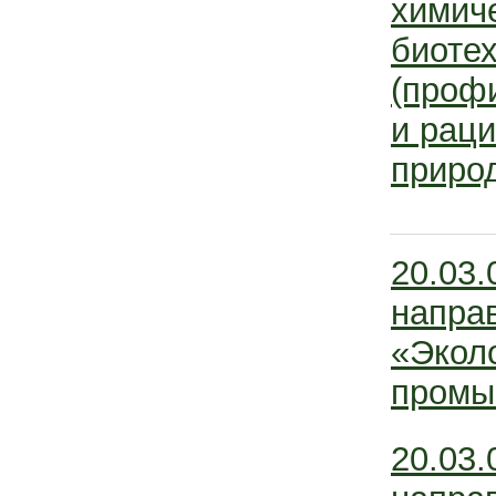
химич
биоте
(проф
и рац
приро
20.03
напра
«Эколо
промы
20.03