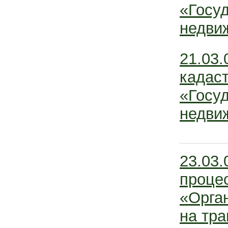
«Госу
недви
21.03.
кадас
«Госу
недви
23.03.
проце
«Орга
на тра