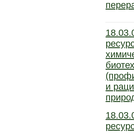
перер
18.03.
ресур
химич
биоте
(проф
и рац
приро
18.03.
ресур