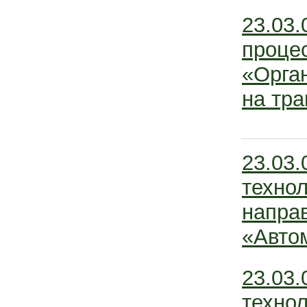
23.03.
проце
«Орга
на тра
23.03.
техно
напра
«Авто
23.03.
техно