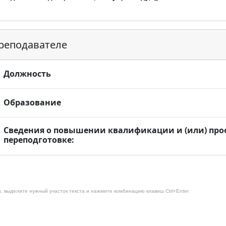
реподавателе
Должность
Образование
Сведения о повышении квалификации и (или) пр
переподготовке:
, выделите нужный участок текста и нажмите комбинацию клавиш Ctrl+Enter