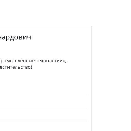
нардович
опромышленные технологии»,
естительство)