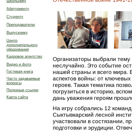
Школьнику
Абитуриенту
Студенту
Преподавателю
Выпускнику
Центр
дополнительного
образования
Кадровое агентство
Организаторы выбрали тему
Видео и фото
неслучайно. Это событие ост
нашей страны и всего мира.
Гостевая книга
аспектов войны: от ключевых
Часто задаваемые
вопросы
героев. Такая тематика позв
Полезные ссылки
погрузиться в историю, вспо
Карта сайта
дань уважения героям прошл
На игру собрались 12 команд
Сыктывкарский лесной инсти
участвовали в состязании, п
подготовки и эрудиции. Отве