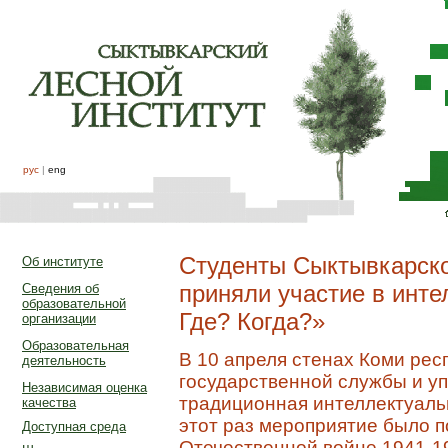
рус
|
eng
Студенты Сыктывкарско
Об институте
приняли участие в инте
Сведения об
образовательной
Где? Когда?»
организации
Образовательная
В 10 апреля стенах Коми рес
деятельность
государственной службы и у
Независимая оценка
традиционная интеллектуальн
качества
этот раз мероприятие было 
Доступная среда
Отечественной войне 1941-1