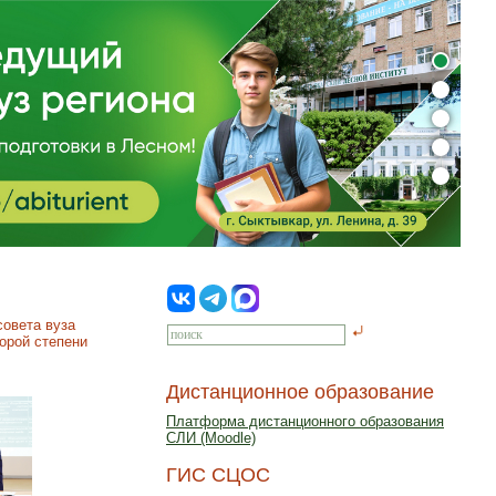
совета вуза
орой степени
Дистанционное образование
Платформа дистанционного образования
СЛИ (Moodle)
ГИС СЦОС