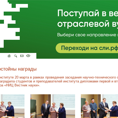
остойны награды
ституте 20 марта в рамках проведения заседания научно-технического 
аградила студентов и преподавателей института дипломами первой и вт
ра «НИЦ Вестник науки».