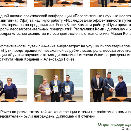
дной научно-практической конференции «Перспективные научные исслед
звития» (г. Уфа) за научную работу «Исследование эффективности путе
ломатериалов на предприятиях Республики Коми» и работу «Пути предо
: роль лесозаготовительных предприятий Республики Коми» дипломами 
федры «Лесное хозяйство и лесопромышленные технологии» Мария Коче
эффективности путей снижения энергозатрат на усушку пиломатериалов
 «Пути предотвращения незаконной вырубки лесов: роль лесозаготовит
ации «Лучшая научная статья» дипломами I степени были награждены с
ститута Иван Коданев и Александр Рочев.
Рочев по результатам той же конференции с теми же работами в номина
едователей» были награждены дипломами II степени.
Отдел информацио
Фото