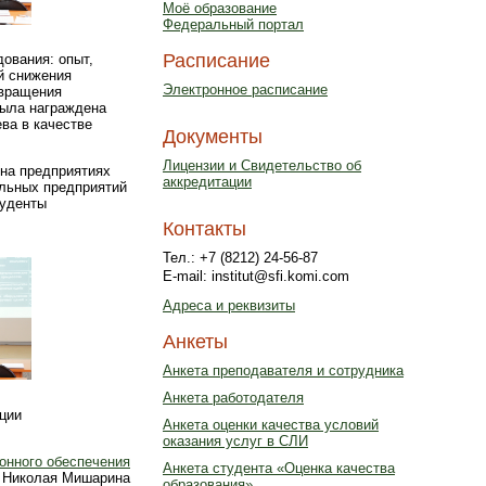
Моё образование
Федеральный портал
Расписание
ования: опыт,
й снижения
Электронное расписание
твращения
была награждена
ва в качестве
Документы
Лицензии и Свидетельство об
 на предприятиях
аккредитации
ельных предприятий
туденты
Контакты
Тел.: +7 (8212) 24-56-87
E-mail: institut@sfi.komi.com
Адреса и реквизиты
Анкеты
Анкета преподавателя и сотрудника
Анкета работодателя
ции
Анкета оценки качества условий
оказания услуг в СЛИ
нного обеспечения
Анкета студента «Оценка качества
 Николая Мишарина
образования»