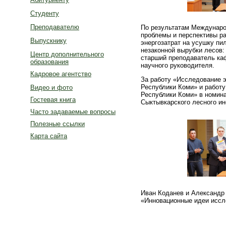
Студенту
Преподавателю
По результатам Междунаро
проблемы и перспективы ра
Выпускнику
энергозатрат на усушку пи
незаконной вырубки лесов
Центр дополнительного
старший преподаватель ка
образования
научного руководителя.
Кадровое агентство
За работу «Исследование 
Республики Коми» и работу
Видео и фото
Республики Коми» в номин
Гостевая книга
Сыктывкарского лесного ин
Часто задаваемые вопросы
Полезные ссылки
Карта сайта
Иван Коданев и Александр 
«Инновационные идеи иссл