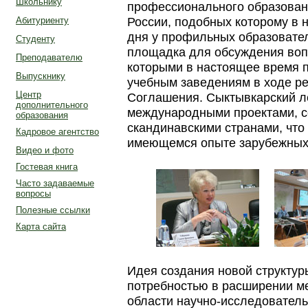
Школьнику
профессионального образовани
России, подобных которому в н
Абитуриенту
дня у профильных образовате
Студенту
площадка для обсуждения воп
Преподавателю
которыми в настоящее время 
Выпускнику
учебным заведениям в ходе р
Центр
Соглашения. Сыктывкарский ле
дополнительного
международными проектами, се
образования
скандинавскими странами, что 
Кадровое агентство
имеющемся опыте зарубежных 
Видео и фото
Гостевая книга
Часто задаваемые
вопросы
Полезные ссылки
Карта сайта
Идея создания новой структур
потребностью в расширении м
области научно-исследователь