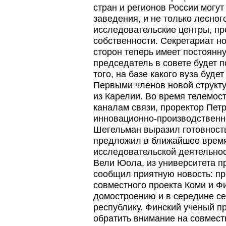
стран и регионов России могут
заведения, и не только лесног
исследовательские центры, п
собственности. Секретариат н
сторон теперь имеет постоянн
председатель в совете будет п
того, на базе какого вуза буд
Первыми членов новой структу
из Карелии. Во время телемост
каналам связи, проректор Пет
инновационно-производственн
Шегельман выразил готовность
предложил в ближайшее время 
исследовательской деятельнос
Вели Юола, из университета п
сообщил приятную новость: п
совместного проекта Коми и 
домостроению и в середине се
республику. Финский ученый п
обратить внимание на совмест