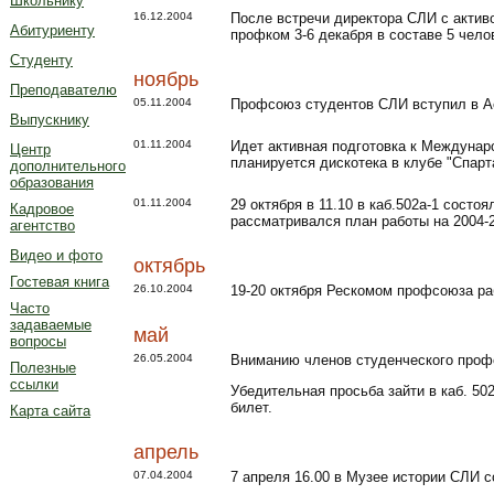
Школьнику
16.12.2004
После встречи директора СЛИ с активо
Абитуриенту
профком 3-6 декабря в составе 5 чело
Студенту
ноябрь
Преподавателю
05.11.2004
Профсоюз студентов СЛИ вступил в А
Выпускнику
01.11.2004
Идет активная подготовка к Междунар
Центр
планируется дискотека в клубе "Спарта
дополнительного
образования
01.11.2004
29 октября в 11.10 в каб.502а-1 сост
Кадровое
рассматривался план работы на 2004-2
агентство
Видео и фото
октябрь
Гостевая книга
26.10.2004
19-20 октября Рескомом профсоюза ра
Часто
задаваемые
май
вопросы
26.05.2004
Вниманию членов студенческого проф
Полезные
ссылки
Убедительная просьба зайти в каб. 50
билет.
Карта сайта
апрель
07.04.2004
7 апреля 16.00 в Музее истории СЛИ 