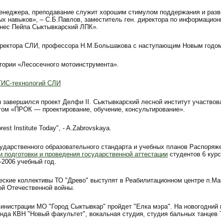
менеджера, преподавание служит хорошим стимулом поддержания и разв
х навыков», – С.Б.Павлов, заместитель ген. директора по информацио
ес Пейпа Сыктывкарский ЛПК».
ректора СЛИ, профессора Н.М.Большакова с наступающим Новым годом
тории «Лесосечного мотоинструмента».
ГИС-технологий СЛИ
 завершился проект Делфи II. Сыктывкарский лесной институт участвов
ктом «ПРОК — проектирование, обучение, консультирование».
rest Institute Today", - A.Zabrovskaya.
сударственного образовательного стандарта и учебных планов Распоря
и подготовки и проведения государственной аттестации
студентов 6 кур
-2006 учебный год.
еские коллективы ТО "Древо" выступят в Реабилитационном центре п.Ма
ой Отечественной войны.
инистрации МО "Город Сыктывкар" пройдет "Елка мэра". На новогодний 
нда КВН "Новый факультет", вокальная студия, студия бальных танцев 