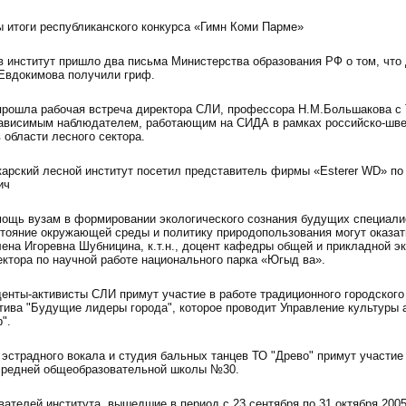
 итоги республиканского конкурса «Гимн Коми Парме»
 институт пришло два письма Министерства образования РФ о том, что 
Евдокимова получили гриф.
 прошла рабочая встреча директора СЛИ, профессора Н.М.Большакова с
ависимым наблюдателем, работающим на СИДА в рамках российско-шв
 области лесного сектора.
карский лесной институт посетил представитель фирмы «Esterer WD» п
ич
ощь вузам в формировании экологического сознания будущих специали
тояние окружающей среды и политику природопользования могут оказат
лена Игоревна Шубницина, к.т.н., доцент кафедры общей и прикладной э
ктора по научной работе национального парка «Югыд ва».
денты-активисты СЛИ примут участие в работе традиционного городского
ктива "Будущие лидеры города", которое проводит Управление культуры
".
 эстрадного вокала и студия бальных танцев ТО "Древо" примут участие
средней общеобразовательной школы №30.
ателей института, вышедшие в период с 23 сентября по 31 октября 2005 