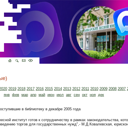
ые)
2020
2019
2018
2017
2016
2015
2014
2013
2012
2011
2010
2009
2008
2007
янв
фев
мар
апр
май
июн
июл
авг
сен
окт
ноя
дек
оступившие в библиотеку в декабре 2005 года
есной институт готов к сотрудничеству в рамках законодательства, кот
оведению торгов для государственных нужд",- М.Д.Ковалевская, юриско