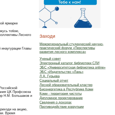
ной ярмарке
ржусь тобою,
 коллективы Лесного
Заходи
Межрегиональный студенческий научно-
практический форум «Перспективы
й инаугурации Главы
развития лесного комплекса»
Ученый совет
Электронный каталог библиотеки СЛИ
ЭБС «Университетская библиотека online»
ЭБС «Издательство «Лань»
Л.А. Гурьева
Социальный отчет
Лесной образовательный кластер
 Российской
Биоэнергетика в Республике Коми
дания ЦК Профсоюза
Коми - территория чистоты
ор Н.М. Большаков и
Дипломное проектирование
Сведения о доходах
Противодействие коррупции
риходи на акцию,
ми. Время