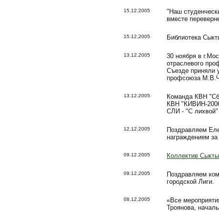
15.12.2005
"Наш студенчески
вместе переверне
15.12.2005
Библиотека Сыкт
13.12.2005
30 ноября в г.М
отраслевого про
Съезде приняли 
профсоюза М.В.Ч
13.12.2005
Команда КВН "Сб
КВН "КИВИН-2006"
СЛИ - "С лихвой"
12.12.2005
Поздравляем Еле
награждением за
09.12.2005
Коллектив Сыкты
09.12.2005
Поздравляем ком
городской Лиги.
08.12.2005
«Все мероприяти
Троянова, начал