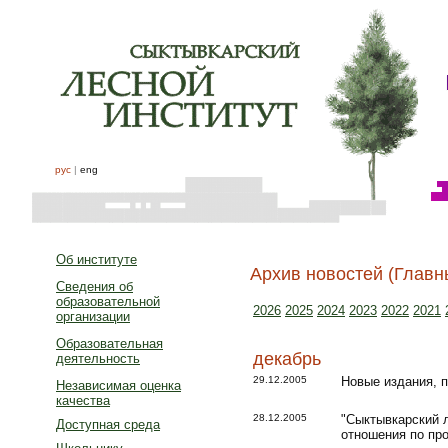
рус
|
eng
Об институте
Архив новостей (Главн
Сведения об
образовательной
2026
2025
2024
2023
2022
2021
организации
Образовательная
декабрь
деятельность
29.12.2005
Новые издания, п
Независимая оценка
качества
28.12.2005
"Сыктывкарский л
Доступная среда
отношения по пр