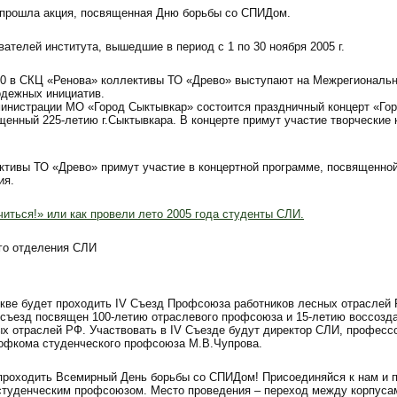
 прошла акция, посвященная Дню борьбы со СПИДом.
ателей института, вышедшие в период с 1 по 30 ноября 2005 г.
:00 в СКЦ «Ренова» коллективы ТО «Древо» выступают на Межрегиональ
дежных инициатив.
министрации МО «Город Сыктывкар» состоится праздничный концерт «Го
щенный 225-летию г.Сыктывкара. В концерте примут участие творческие
ективы ТО «Древо» примут участие в концертной программе, посвященно
ия.
читься!» или как провели лето 2005 года студенты СЛИ.
го отделения СЛИ
оскве будет проходить IV Съезд Профсоюза работников лесных отраслей
 съезд посвящен 100-летию отраслевого профсоюза и 15-летию воссоз
ых отраслей РФ. Участвовать в IV Съезде будут директор СЛИ, професс
офкома студенческого профсоюза М.В.Чупрова.
 проходить Всемирный День борьбы со СПИДом! Присоединяйся к нам и п
студенческим профсоюзом. Место проведения – переход между корпуса