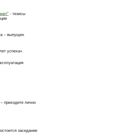
рнет"
- тезисы
нции
та – выпущен
лет успеха».
эксплуатация
 – приходите лично
состоится заседание