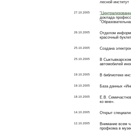
лесной институт
27.10.2005
"Централизованна
доклада професс
"Образовательная
26.10.2005
Отделом информа
красочный буклет
25.10.2005
Создана электро
25.10.2005
В Сыктывкарском
автомобилей ино
19.10.2005
В библиотеке инс
19.10.2005
База данных «Ин
18.10.2005
Е.В. Семичастнов
ко мне».
14.10.2005
Открыт специали
12.10.2005
Внимание всем ч
профкома в музее