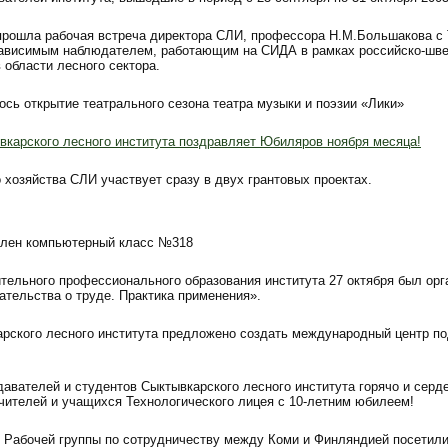
 прошла рабочая встреча директора СЛИ, профессора Н.М.Большакова с
ависимым наблюдателем, работающим на СИДА в рамках российско-шв
 области лесного сектора.
ось открытие театрального сезона театра музыки и поэзии «Лики»
вкарского лесного института поздравляет Юбиляров ноября месяца!
хозяйства СЛИ участвует сразу в двух грантовых проектах.
влен компьютерный класс №318
тельного профессионального образования института 27 октября был орг
ательства о труде. Практика применения».
арского лесного института предложено создать международный центр по
авателей и студентов Сыктывкарского лесного института горячо и серд
чителей и учащихся Технологического лицея с 10-летним юбилеем!
ы Рабочей группы по сотрудничеству между Коми и Финляндией посетил