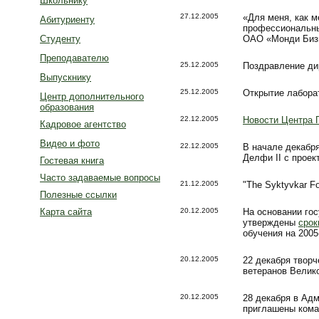
Школьнику
27.12.2005
«Для меня, как 
Абитуриенту
профессиональны
Студенту
ОАО «Монди Бизн
Преподавателю
25.12.2005
Поздравление ди
Выпускнику
25.12.2005
Открытие лабора
Центр дополнительного
образования
22.12.2005
Новости Центра 
Кадровое агентство
Видео и фото
22.12.2005
В начале декабря
Делфи II с прое
Гостевая книга
Часто задаваемые вопросы
21.12.2005
"The Syktyvkar Fo
Полезные ссылки
Карта сайта
20.12.2005
На основании го
утверждены
срок
обучения на 2005
20.12.2005
22 декабря творч
ветеранов Велик
20.12.2005
28 декабря в Адм
приглашены кома