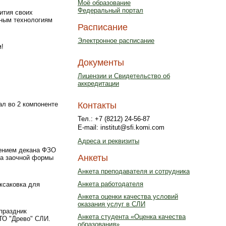
Моё образование
Федеральный портал
ития своих
нным технологиям
Расписание
Электронное расписание
!
Документы
Лицензии и Свидетельство об
аккредитации
ал во 2 компоненте
Контакты
Тел.: +7 (8212) 24-56-87
E-mail: institut@sfi.komi.com
Адреса и реквизиты
жением декана ФЗО
Анкеты
са заочной формы
Анкета преподавателя и сотрудника
Анкета работодателя
ксаковка для
Анкета оценки качества условий
оказания услуг в СЛИ
праздник
Анкета студента «Оценка качества
ТО "Древо" СЛИ.
образования»