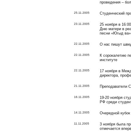
проведения – бол
25.11.2005
Студенческий пр
23.11.2005
25 ноября в 16:
Дню матери в ре
песни «Югыд ва»,
22.11.2005
О нас пишут шв
22.11.2005
К сорокалетию п
институте
22.11.2005
17 ноября в Меж
директора, проф
21.11.2005
Преподаватели С
16.11.2005
19-20 ноября ст
РФ среди студент
14.11.2005
Очередной кубок
11.11.2005
3 ноября была пр
отмечается впер