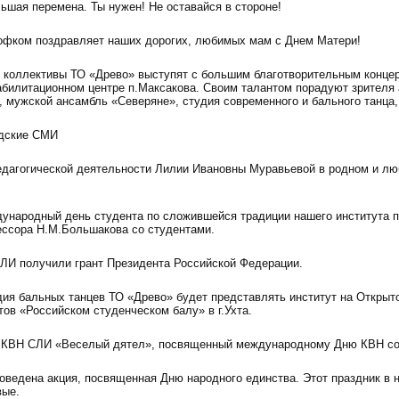
ьшая перемена. Ты нужен! Не оставайся в стороне!
офком поздравляет наших дорогих, любимых мам с Днем Матери!
00 коллективы ТО «Древо» выступят с большим благотворительным конц
абилитационном центре п.Максакова. Своим талантом порадуют зрителя
 мужской ансамбль «Северяне», студия современного и бального танца, 
едские СМИ
едагогической деятельности Лилии Ивановны Муравьевой в родном и л
дународный день студента по сложившейся традиции нашего института 
ессора Н.М.Большакова со студентами.
ЛИ получили грант Президента Российской Федерации.
удия бальных танцев ТО «Древо» будет представлять институт на Откры
ов «Российском студенческом балу» в г.Ухта.
 КВН СЛИ «Веселый дятел», посвященный международному Дню КВН со
оведена акция, посвященная Дню народного единства. Этот праздник в 
вые.