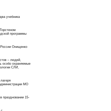
два учебника
 Торстеном
едской программы
о России Онищенко
стов – людей,
ь особо охраняемые
кологии СЛИ,
 лагеря
 администрации МО
 в праздновании 15-
г.