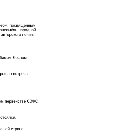
ертом, посвященным
 ансамбль народной
авторского пения.
юбимом Лесном
прошла встреча
том первенстве СЗФО
стоялся.
нашей стране