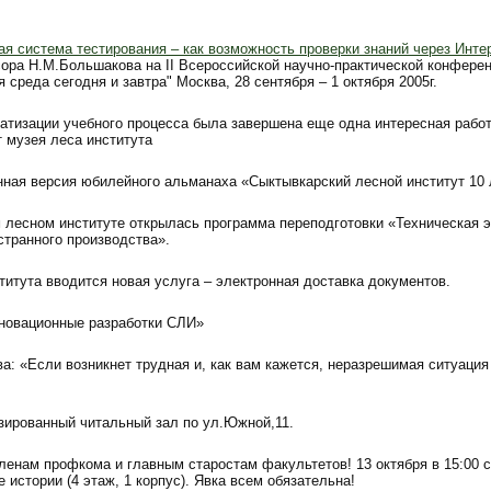
я система тестирования – как возможность проверки знаний через Инте
ора Н.М.Большакова на II Всероссийской научно-практической конфере
 среда сегодня и завтра" Москва, 28 сентября – 1 октября 2005г.
тизации учебного процесса была завершена еще одна интересная рабо
 музея леса института
нная версия юбилейного альманаха «Сыктывкарский лесной институт 10 
 лесном институте открылась программа переподготовки «Техническая 
странного производства».
титута вводится новая услуга – электронная доставка документов.
новационные разработки СЛИ»
а: «Если возникнет трудная и, как вам кажется, неразрешимая ситуация
зированный читальный зал по ул.Южной,11.
ленам профкома и главным старостам факультетов! 13 октября в 15:00 
 истории (4 этаж, 1 корпус). Явка всем обязательна!