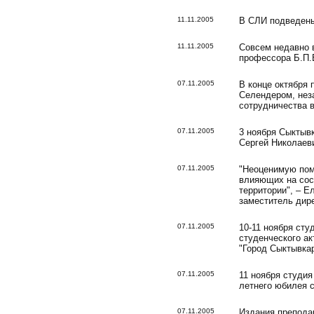
11.11.2005
В СЛИ подведены
11.11.2005
Совсем недавно в
профессора Б.П.
07.11.2005
В конце октября
Селендером, нез
сотрудничества в
07.11.2005
3 ноября Сыктыв
Сергей Николаев
07.11.2005
"Неоценимую пом
влияющих на сос
территории", – Е
заместитель дире
07.11.2005
10-11 ноября сту
студенческого а
"Город Сыктывкар
07.11.2005
11 ноября студия
летнего юбилея 
07.11.2005
Издания преподав