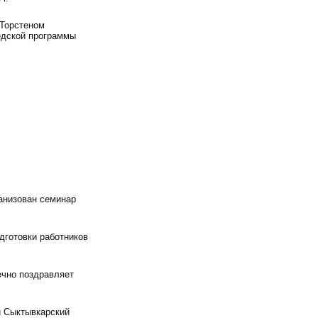
 Торстеном
едской программы
анизован семинар
дготовки работников
ечно поздравляет
и Сыктывкарский