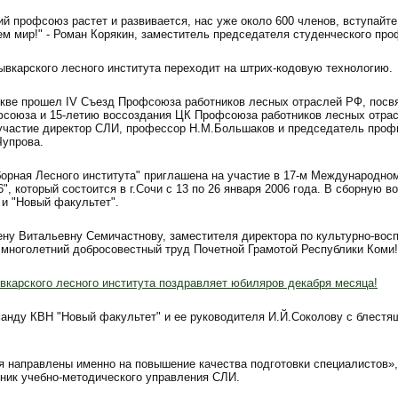
й профсоюз растет и развивается, нас уже около 600 членов, вступайт
м мир!" - Роман Корякин, заместитель председателя студенческого про
ывкарского лесного института переходит на штрих-кодовую технологию.
оскве прошел IV Съезд Профсоюза работников лесных отраслей РФ, пос
фсоюза и 15-летию воссоздания ЦК Профсоюза работников лесных отрас
участие директор СЛИ, профессор Н.М.Большаков и председатель проф
упрова.
орная Лесного института" приглашена на участие в 17-м Международно
, который состоится в г.Сочи с 13 по 26 января 2006 года. В сборную в
 и "Новый факультет".
ну Витальевну Семичастнову, заместителя директора по культурно-восп
 многолетний добросовестный труд Почетной Грамотой Республики Коми!
вкарского лесного института поздравляет юбиляров декабря месяца!
анду КВН "Новый факультет" и ее руководителя И.Й.Соколову с блестящ
я направлены именно на повышение качества подготовки специалистов»,
ьник учебно-методического управления СЛИ.