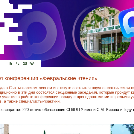
ая конференция «Февральские чтения»
ода в Сыктывкарском лесном институте состоится научно-практическая 
иционно в эти дни состоятся секционные заседания, которые пройдут как
е участие в работе конференции наряду с преподавателями и зрелыми 
в, а также специалисты-практики.
освящается 220-летию образования СПбГЛТУ имени С.М. Кирова и Году 