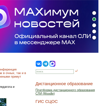
конференция
 в очных, так и в
учеными примут
Дистанционное образование
педагога и
Платформа дистанционного образования
СЛИ (Moodle)
ГИС СЦОС