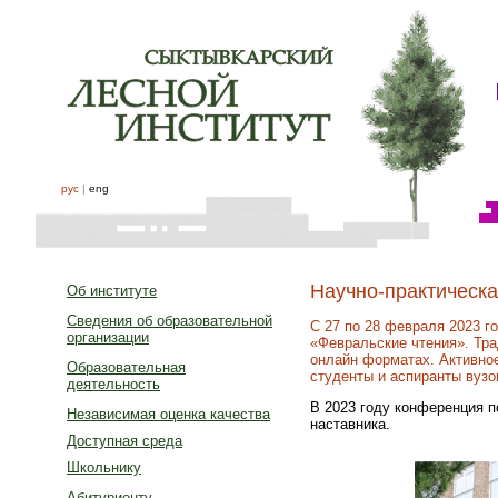
рус
|
eng
Научно-практическ
Об институте
Сведения об образовательной
С 27 по 28 февраля 2023 г
организации
«Февральские чтения». Трад
онлайн форматах. Активно
Образовательная
студенты и аспиранты вузо
деятельность
В 2023 году конференция п
Независимая оценка качества
наставника.
Доступная среда
Школьнику
Абитуриенту