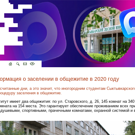
ормация о заселении в общежитие в 2020 году
 считанные дни, а это значит, что иногородним студентам Сыктывкарског
роцедуру заселения в общежитие.
тут имеет два общежития: по ул. Старовского, д. 26, 145 комнат на 340 
комната на 154 места. Это гарантирует обеспечение проживанием всех пр
душевыми, спортивными, прачечными комнатами, охранной системой и в