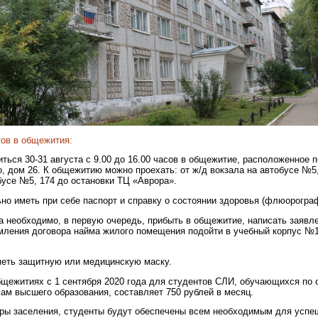
тов в общежития:
ться 30-31 августа с 9.00 до 16.00 часов в общежитие, расположенное по
, дом 26. К общежитию можно проехать: от ж/д вокзала на автобусе №5, 1
обусе №5, 174 до остановки ТЦ «Аврора».
ьно иметь при себе паспорт и справку о состоянии здоровья (флюорогра
а необходимо, в первую очередь, прибыть в общежитие, написать заявле
мления договора найма жилого помещения подойти в учебный корпус №1
меть защитную или медицинскую маску.
бщежитиях с 1 сентября 2020 года для студентов СЛИ, обучающихся по
м высшего образования, составляет 750 рублей в месяц.
ры заселения, студенты будут обеспечены всем необходимым для успе