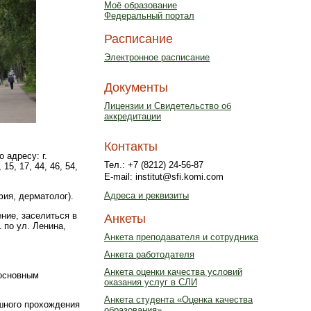
Моё образование
Федеральный портал
Расписание
Электронное расписание
Документы
Лицензии и Свидетельство об
аккредитации
Контакты
 адресу: г.
Тел.: +7 (8212) 24-56-87
5, 17, 44, 46, 54,
E-mail: institut@sfi.komi.com
Адреса и реквизиты
фия, дерматолог).
ние, заселиться в
Анкеты
 по ул. Ленина,
Анкета преподавателя и сотрудника
Анкета работодателя
Анкета оценки качества условий
 основным
оказания услуг в СЛИ
Анкета студента «Оценка качества
шного прохождения
образования»