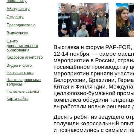
Школьнику
Абитуриенту
Студенту
Преподавателю
Выпускнику
Центр
дополнительного
Выставка и форум PAP-FOR, 
образования
12-14 ноября, — самое масш
Кадровое агентство
мероприятие в России, стран
Видео и фото
посвящённое производству ц
Гостевая книга
мероприятии приняли участие
Белоруссии, Бразилии, Герма
Часто задаваемые
вопросы
Китая и Финляндии. Междуна
Полезные ссылки
целлюлозно-бумажной пром
Карта сайта
комплекса обсудили тенденци
выработали новые решения д
Десять ребят из ведущего от
получили колоссальный опыт
и познакомились с самыми п