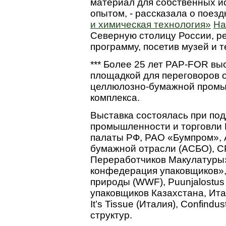
материал для собственных и
опытом, - рассказала о поез
и химическая технология»
На
Северную столицу России, р
программу, посетив музей и т
*** Более 25 лет PAP-FOR вы
площадкой для переговоров 
целлюлозно-бумажной пром
комплекса.
Выставка состоялась при по
промышленности и торговли
палаты РФ, РАО «Бумпром», 
бумажной отрасли (АСБО), С
Переработчиков Макулатуры
конфедерация упаковщиков»,
природы (WWF), Puunjalostus 
упаковщиков Казахстана, Ита
It’s Tissue (Италия), Confindu
структур.