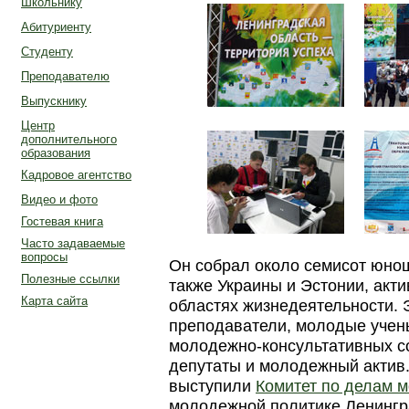
Школьнику
Абитуриенту
Студенту
Преподавателю
Выпускнику
Центр
дополнительного
образования
Кадровое агентство
Видео и фото
Гостевая книга
Часто задаваемые
вопросы
Он собрал около семисот юнош
Полезные ссылки
также Украины и Эстонии, акт
Карта сайта
областях жизнедеятельности. 
преподаватели, молодые учен
молодежно-консультативных с
депутаты и молодежный актив
выступили
Комитет по делам 
молодежной политике Ленингр