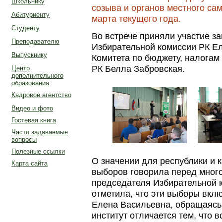
Школьнику
созыва и органов местного са
Абитуриенту
марта текущего года.
Студенту
Во встрече приняли участие з
Преподавателю
Избирательной комиссии РК Ел
Выпускнику
Комитета по бюджету, налогам
РК Белла Забровская.
Центр
дополнительного
образования
Кадровое агентство
Видео и фото
Гостевая книга
Часто задаваемые
вопросы
Полезные ссылки
О значении для республики и 
Карта сайта
выборов говорила перед мног
председателя Избирательной 
отметила, что эти выборы вкл
Елена Васильевна, обращаясь 
институт отличается тем, что 