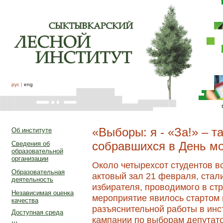
рус
|
eng
«Выборы: я - «За!» – т
Об институте
собравшихся в День мо
Сведения об
образовательной
организации
Около четырехсот студентов в
Образовательная
актовый зал 21 февраля, стал
деятельность
избирателя, проводимого в стр
Независимая оценка
мероприятие явилось стартом
качества
разъяснительной работы в инс
Доступная среда
кампании по выборам депутато