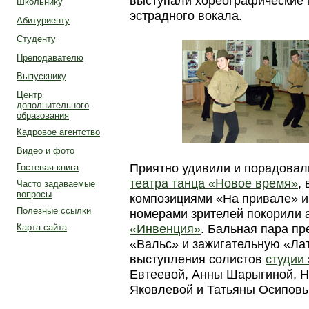
выступали хореографические 
Школьнику
эстрадного вокала.
Абитуриенту
Студенту
Преподавателю
Выпускнику
Центр
дополнительного
образования
Кадровое агентство
Видео и фото
Приятно удивили и порадовал
Гостевая книга
театра танца «Новое время»
,
Часто задаваемые
вопросы
композициями «На привале» и
Полезные ссылки
номерами зрителей покорили 
«Инвенция»
. Бальная пара п
Карта сайта
«Вальс» и зажигательную «Ла
выступления солистов
студии
Евтеевой, Анны Шарыгиной, Н
Яковлевой и Татьяны Осиповы