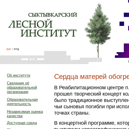
рус
|
eng
Сердца матерей обогр
Об институте
Сведения об
В Реабилитационном центре п
образовательной
организации
прошел творческий концерт к
было традиционное выступле
Образовательная
деятельность
чьи сыновья погибли при испо
Независимая оценка
точках страны.
качества
В концертной программе, кото
Доступная среда