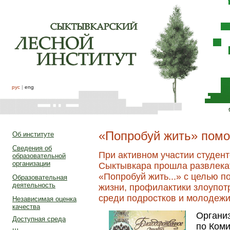
рус
|
eng
«Попробуй жить» помо
Об институте
Сведения об
При активном участии студен
образовательной
организации
Сыктывкара прошла развлека
«Попробуй жить...» с целью п
Образовательная
деятельность
жизни, профилактики злоупот
среди подростков и молодежи
Независимая оценка
качества
Органи
Доступная среда
по Коми