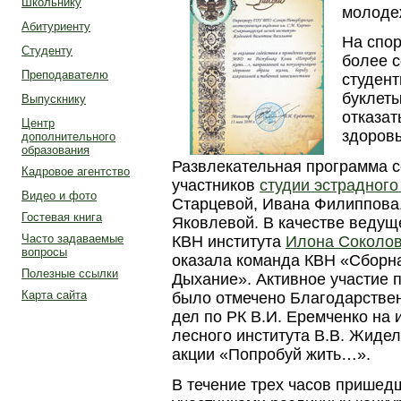
Школьнику
молоде
Абитуриенту
На спо
Студенту
более 
Преподавателю
студент
буклет
Выпускнику
отказат
Центр
здоровы
дополнительного
образования
Развлекательная программа 
Кадровое агентство
участников
студии эстрадного
Видео и фото
Старцевой, Ивана Филиппова
Гостевая книга
Яковлевой. В качестве веду
Часто задаваемые
КВН института
Илона Соколо
вопросы
оказала команда КВН «Сборна
Полезные ссылки
Дыхание». Активное участие 
Карта сайта
было отмечено Благодарстве
дел по РК В.И. Еремченко на
лесного института В.В. Жиде
акции «Попробуй жить…».
В течение трех часов прише