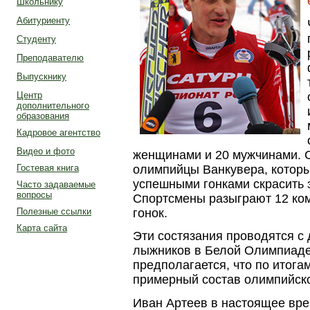
Школьнику
Абитуриенту
Студенту
Преподавателю
Выпускнику
Центр
дополнительного
образования
Кадровое агентство
Видео и фото
женщинами и 20 мужчинами. 
олимпийцы Ванкувера, которы
Гостевая книга
успешными гонками скрасить 
Часто задаваемые
вопросы
Спортсмены разыграют 12 ко
гонок.
Полезные ссылки
Карта сайта
Эти состязания проводятся с
лыжников в Белой Олимпиаде 
предполагается, что по итога
примерный состав олимпийско
Иван Артеев в настоящее вре