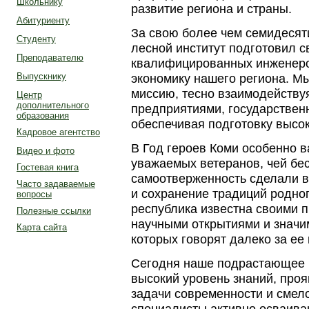
Школьнику
развитие региона и страны.
Абитуриенту
За свою более чем семидеся
Студенту
лесной институт подготовил 
Преподавателю
квалифицированных инженеро
Выпускнику
экономику нашего региона. 
миссию, тесно взаимодейств
Центр
дополнительного
предприятиями, государствен
образования
обеспечивая подготовку высо
Кадровое агентство
В Год героев Коми особенно 
Видео и фото
уважаемых ветеранов, чей бес
Гостевая книга
самоотверженность сделали 
Часто задаваемые
и сохранение традиций родног
вопросы
республика известна своими
Полезные ссылки
научными открытиями и значи
Карта сайта
которых говорят далеко за ее
Сегодня наше подрастающее 
высокий уровень знаний, проя
задачи современности и смел
специалисты активно осваива