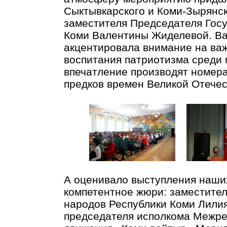
Сыктывкарского и Коми-Зырянск
заместителя Председателя Госу
Коми Валентины Жиделевой. В
акцентировала внимание на ва
воспитания патриотизма среди
впечатление производят номер
предков времен Великой Отече
А оценивало выступления наши
компетентное жюри: заместите
народов Республики Коми Лили
председателя исполкома Межре