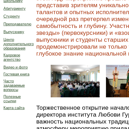
Школьнику
представив зрителям уникально
Абитуриенту
талантов и опытных исполнител
Студенту
очередной раз претерпел измен
Преподавателю
самобытность и глубину. Участ
звезды
»
(первокурсники) и «вз
Выпускнику
выпускники и студенты старших 
Центр
дополнительного
продемонстрировали не только 
образования
глубокое знание национальной 
Кадровое
агентство
Видео и фото
Гостевая книга
Часто
задаваемые
вопросы
Полезные
ссылки
Торжественное открытие начало
Карта сайта
директора института Любови Гу
важность национальных традиц
атмосферу мероприятию придал