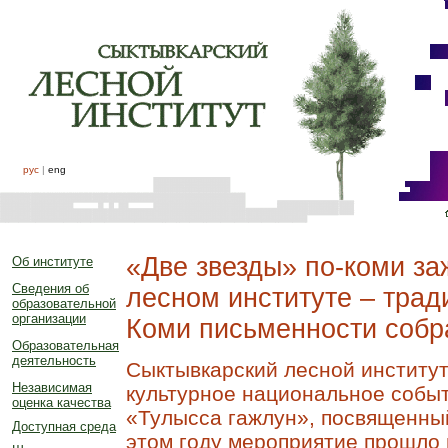
рус
|
eng
«Две звезды» по-коми за
Об институте
Сведения об
лесном институте – трад
образовательной
организации
Коми письменности собр
Образовательная
деятельность
Сыктывкарский лесной институ
Независимая
культурное национальное событ
оценка качества
«Тулысса гажлун», посвященны
Доступная среда
этом году мероприятие прошло 