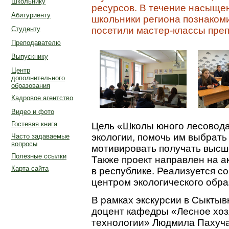
Школьнику
ресурсов. В течение насыще
Абитуриенту
школьники региона познакоми
посетили мастер-классы преп
Студенту
Преподавателю
Выпускнику
Центр
дополнительного
образования
Кадровое агентство
Видео и фото
Гостевая книга
Цель «Школы юного лесовода»
экологии, помочь им выбрать
Часто задаваемые
вопросы
мотивировать получать высше
Полезные ссылки
Также проект направлен на 
Карта сайта
в республике. Реализуется с
центром экологического обра
В рамках экскурсии в Сыктывка
доцент кафедры «Лесное хо
технологии» Людмила Пахуча