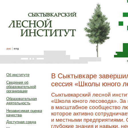
рус
|
eng
В Сыктывкаре завершил
Об институте
сессия «Школы юного л
Сведения об
образовательной
организации
Сыктывкарский лесной инстит
Образовательная
«Школа юного лесовода». За
деятельность
в масштабное сообщество лю
Независимая оценка
которое активно сотрудничае
качества
и местными предприятиями. С
Доступная среда
глубокие знания и навыки, 