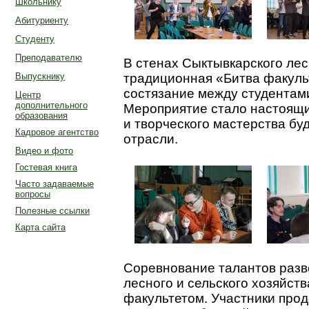
Школьнику
Абитуриенту
Студенту
Преподавателю
В стенах Сыктывкарского лес
Выпускнику
традиционная «Битва факуль
состязание между студентами
Центр
дополнительного
Мероприятие стало настоящи
образования
и творческого мастерства б
Кадровое агентство
отрасли.
Видео и фото
Гостевая книга
Часто задаваемые
вопросы
Полезные ссылки
Карта сайта
Соревнование талантов разв
лесного и сельского хозяйст
факультетом. Участники про