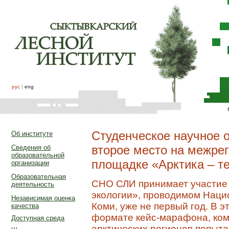
рус
|
eng
Студенческое научное 
Об институте
второе место на межре
Сведения об
образовательной
площадке «Арктика – т
организации
Образовательная
СНО СЛИ принимает участие 
деятельность
экологии», проводимом Наци
Независимая оценка
Коми, уже не первый год. В э
качества
формате кейс-марафона, кома
Доступная среда
арктических регионов попыт