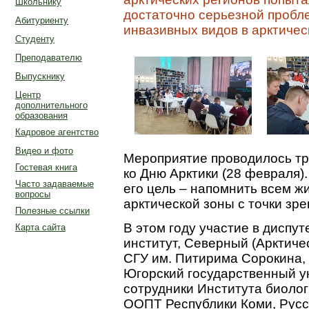
Школьнику
достаточно серьезной пробл
Абитуриенту
инвазивных видов в арктичес
Студенту
Преподавателю
Выпускнику
Центр
дополнительного
образования
Кадровое агентство
Видео и фото
Мероприятие проводилось тр
Гостевая книга
ко Дню Арктики (28 февраля).
Часто задаваемые
его цель – напомнить всем ж
вопросы
арктической зоны с точки зре
Полезные ссылки
В этом году участие в диспу
Карта сайта
институт, Северный (Арктиче
СГУ им. Питирима Сорокина,
Югорский государственный у
сотрудники Института биоло
ООПТ Республики Коми, Русс