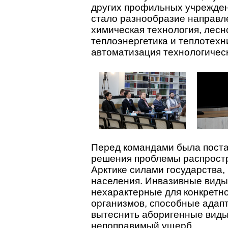
других профильных учрежде
стало разнообразие направле
химическая технология, лесн
теплоэнергетика и теплотехн
автоматизация технологическ
Перед командами была поста
решения проблемы распростр
Арктике силами государства,
населения. Инвазивные виды
нехарактерные для конкретн
организмов, способные адапт
вытеснить аборигенные виды
непоправимый ущерб.