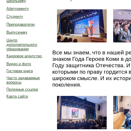
Школьнику
Абитуриенту
Студенту
Преподавателю
Выпускнику
Центр
дополнительного
образования
Все мы знаем, что в нашей р
Кадровое агентство
знаком Года Героев Коми в 
Видео и фото
Году защитника Отечества. И
Гостевая книга
которыми по праву гордится в
широком смысле. И их истор
Часто задаваемые
вопросы
поколения.
Полезные ссылки
Карта сайта