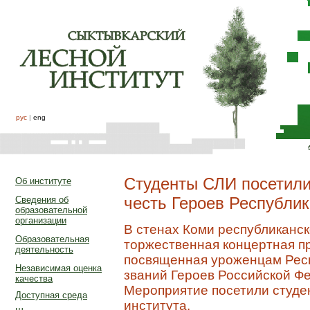
рус
|
eng
Студенты СЛИ посетили
Об институте
честь Героев Республи
Сведения об
образовательной
организации
В стенах Коми республиканс
Образовательная
торжественная концертная п
деятельность
посвященная уроженцам Рес
Независимая оценка
званий Героев Российской Ф
качества
Мероприятие посетили студе
Доступная среда
института.