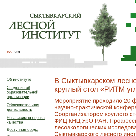
рус
|
eng
В Сыктывкарском лесно
Об институте
круглый стол «РИТМ уг
Сведения об
образовательной
организации
Мероприятие проходило 20 ф
Образовательная
научно-практической конфер
деятельность
Соорганизатором круглого ст
Независимая оценка
ФИЦ КНЦ УрО РАН. Професси
качества
лесоэкологических исследов
Доступная среда
Сыктывкарского лесного инст