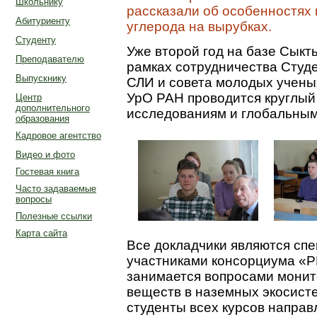
Школьнику
рассказали об особенностях 
Абитуриенту
углерода на вырубках.
Студенту
Уже второй год на базе Сыкт
Преподавателю
рамках сотрудничества Студ
Выпускнику
СЛИ и совета молодых учены
УрО РАН проводится круглый
Центр
дополнительного
исследованиям и глобальны
образования
Кадровое агентство
Видео и фото
Гостевая книга
Часто задаваемые
вопросы
Полезные ссылки
Карта сайта
Все докладчики являются сп
участниками консорциума «Р
занимается вопросами монит
веществ в наземных экосисте
студенты всех курсов направ