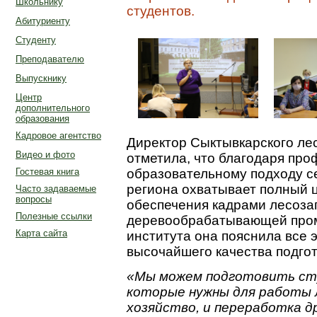
Школьнику
студентов.
Абитуриенту
Студенту
Преподавателю
Выпускнику
Центр
дополнительного
образования
Кадровое агентство
Директор Сыктывкарского ле
Видео и фото
отметила, что благодаря пр
Гостевая книга
образовательному подходу с
региона охватывает полный ц
Часто задаваемые
вопросы
обеспечения кадрами лесоза
Полезные ссылки
деревообрабатывающей пром
Карта сайта
института она пояснила все 
высочайшего качества подгот
«Мы можем подготовить сту
которые нужны для работы л
хозяйство, и переработка д