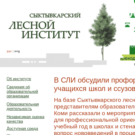
рус
|
eng
В СЛИ обсудили профор
Об институте
учащихся школ и ссузо
Сведения об
образовательной
организации
На базе Сыктывкарского лесн
Образовательная
представителям образовател
деятельность
Коми рассказали о мероприят
Независимая оценка
для профессиональной ориен
качества
учебный год в школах и стен
Доступная среда
вопрос нововведений в проц