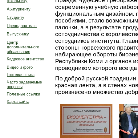
Правда, чудесное преображе
Школьнику
современную учебную лабор
Абитуриенту
функциональным дизайном, 
Студенту
пособиями, стало возможным
Преподавателю
палочки, а в результате про
сотрудничества с королевств
Выпускнику
сотрудников института. Глав
Центр
стороны норвежского правит
дополнительного
образования
набирающее обороты биоэне
Кадровое агентство
Республики Коми и органов и
проводником которого всегда
Видео и фото
Гостевая книга
По доброй русской традиции
Часто задаваемые
красная лента, а в стенах н
вопросы
произнесено множество добр
Полезные ссылки
Карта сайта