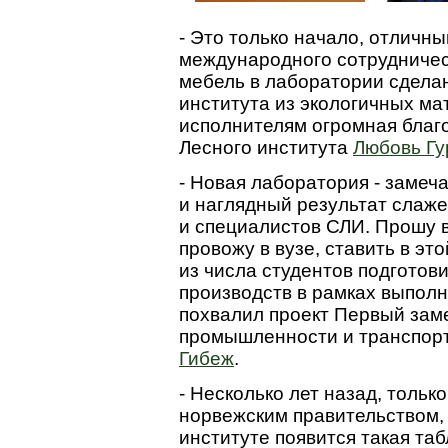
- Это только начало, отличны
международного сотрудничест
мебель в лаборатории сделан
института из экологичных ма
исполнителям огромная благо
Лесного института
Любовь Гу
- Новая лаборатория - замеч
и наглядный результат слаж
и специалистов СЛИ. Прошу в
провожу в вузе, ставить в эт
из числа студентов подготов
производств в рамках выполн
похвалил проект Первый зам
промышленности и транспор
Гибеж
.
- Несколько лет назад, тольк
норвежским правительством, я
институте появится такая та