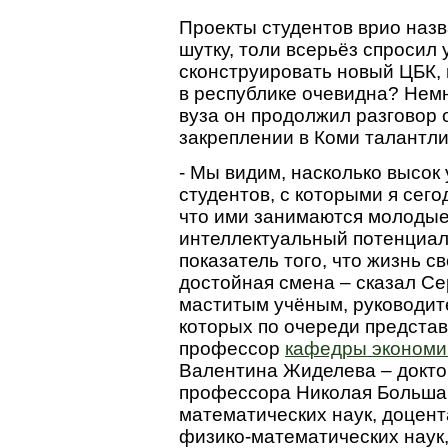
Проекты студентов врио назв
шутку, толи всерьёз спросил 
сконструировать новый ЦБК, 
в республике очевидна? Немн
вуза он продолжил разговор 
закреплении в Коми талантли
- Мы видим, насколько высок
студентов, с которыми я сего
что ими занимаются молодые
интеллектуальный потенциал,
показатель того, что жизнь с
достойная смена – сказал Се
маститым учёным, руководит
которых по очереди представ
профессор
кафедры экономи
Валентина Жиделева – докто
профессора Николая Большак
математических наук, доцен
физико-математических наук