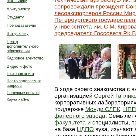
Школьнику
сопровождали
президент Со
Абитуриенту
лесоэкспортеров России Ми
Студенту
Петербургского государствен
Преподавателю
университета им. С.М. Киро
председателя Госсовета РК 
Выпускнику
Центр
дополнительного
образования
Кадровое агентство
Видео и фото
Гостевая книга
Часто задаваемые
вопросы
В ходе своего знакомства с 
Полезные ссылки
организацией
Сергей Гаплик
Карта сайта
корпоративных лабораториях
поддержке
Монди СЛПК
,
НПП
фанерного завода
. Семь лет
факультета
и специалисты, 
на базе
ЦДПО
вуза, изучают
на лесных делянках в Коми п