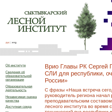
рус
|
eng
Врио Главы РК Сергей Г
Об институте
СЛИ для республики, о
Сведения об
образовательной
России»
организации
Образовательная
С фразы «Наша встреча сегод
деятельность
руководитель региона начал 
Независимая оценка
преподавательским составом
качества
лесного института во время 
Доступная среда
технический вуз республики 