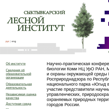
рус
|
eng
Научно-практическая конфере
Об институте
биологии Коми НЦ УрО РАН, 
Сведения об
и охраны окружающей среды 
образовательной
организации
Росприроднадзора по Респуб
национального парка «Югыд в
Образовательная
деятельность
участие представители научн
управленческих, природоохра
Независимая оценка
качества
охраняемых природных террит
Доступная среда
городов России.