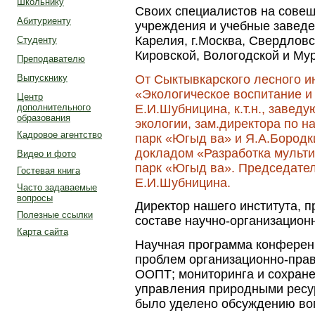
Школьнику
Своих специалистов на сове
Абитуриенту
учреждения и учебные заведе
Карелия, г.Москва, Свердловс
Студенту
Кировской, Вологодской и Му
Преподавателю
От Сыктывкарского лесного и
Выпускнику
«Экологическое воспитание и
Центр
Е.И.Шубницина, к.т.н., заве
дополнительного
образования
экологии, зам.директора по 
Кадровое агентство
парк «Югыд ва» и Я.А.Бородк
докладом «Разработка мульт
Видео и фото
парк «Югыд ва». Председател
Гостевая книга
Е.И.Шубницина.
Часто задаваемые
вопросы
Директор нашего института, 
Полезные ссылки
составе научно-организацион
Карта сайта
Научная программа конферен
проблем организационно-прав
ООПТ; мониторинга и сохране
управления природными ресу
было уделено обсуждению во