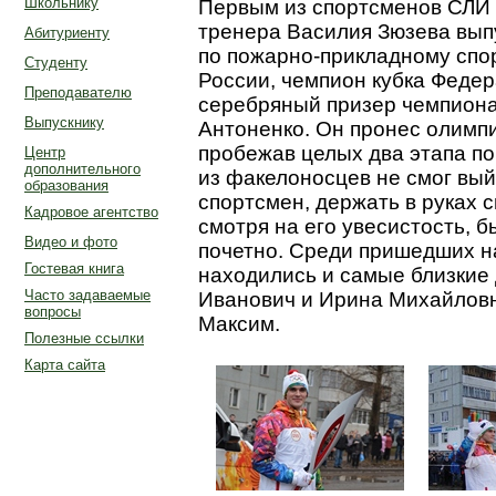
Школьнику
Первым из спортсменов СЛИ п
тренера Василия Зюзева выпу
Абитуриенту
по пожарно-прикладному спо
Студенту
России, чемпион кубка Федер
Преподавателю
серебряный призер чемпион
Выпускнику
Антоненко. Он пронес олимпи
пробежав целых два этапа по 
Центр
дополнительного
из факелоносцев не смог выйт
образования
спортсмен, держать в руках
Кадровое агентство
смотря на его увесистость, б
Видео и фото
почетно. Среди пришедших н
Гостевая книга
находились и самые близкие
Часто задаваемые
Иванович и Ирина Михайловн
вопросы
Максим.
Полезные ссылки
Карта сайта