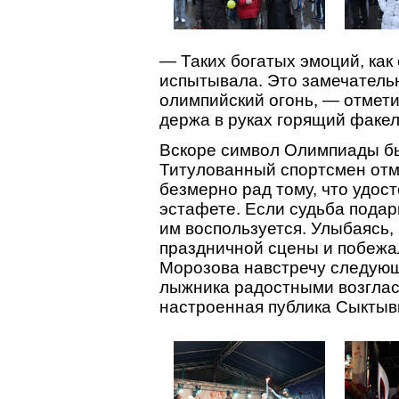
— Таких богатых эмоций, как 
испытывала. Это замечател
олимпийский огонь, — отмети
держа в руках горящий факел
Вскоре символ Олимпиады бы
Титулованный спортсмен отме
безмерно рад тому, что удос
эстафете. Если судьба подар
им воспользуется. Улыбаясь,
праздничной сцены и побежал
Морозова навстречу следую
лыжника радостными возгла
настроенная публика Сыктыв