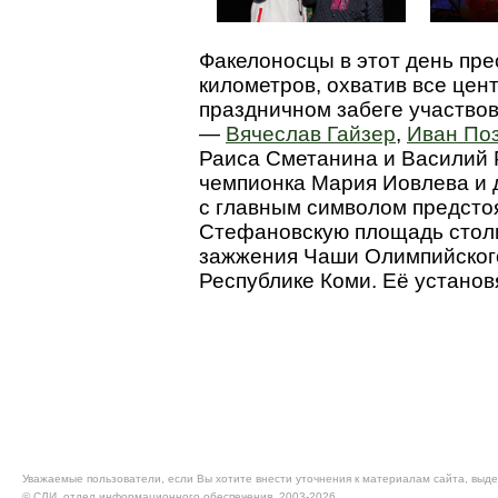
Факелоносцы в этот день пр
километров, охватив все цен
праздничном забеге участво
—
Вячеслав Гайзер
,
Иван По
Раиса Сметанина и Василий 
чемпионка Мария Иовлева и д
с главным символом предст
Стефановскую площадь столи
зажжения Чаши Олимпийского
Республике Коми. Её установ
Уважаемые пользователи, если Вы хотите внести уточнения к материалам сайта, выде
© CЛИ, отдел информационного обеспечения, 2003-2026