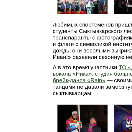
Любимых спортсменов пришл
студенты Сыктывкарского лес
транспаранты с фотография
и флаги с символикой инсти
дождь, они веселыми выкрика
Иван!» развеяли сезонную не
А в это время участники
ТО «
вокала «Ника»
,
студия бальн
брейк-данса «Rain»
— своими
танцами не давали замерзну
сыктывкарцам.