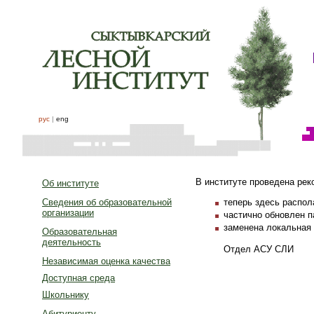
рус
|
eng
В институте проведена рек
Об институте
теперь здесь распол
Сведения об образовательной
организации
частично обновлен п
заменена локальная 
Образовательная
деятельность
Отдел АСУ СЛИ
Независимая оценка качества
Доступная среда
Школьнику
Абитуриенту