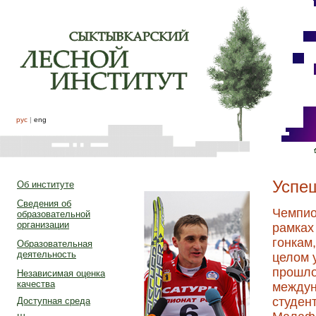
рус
|
eng
Успеш
Об институте
Сведения об
Чемпио
образовательной
организации
рамках
гонкам
Образовательная
деятельность
целом 
прошло
Независимая оценка
качества
междун
студен
Доступная среда