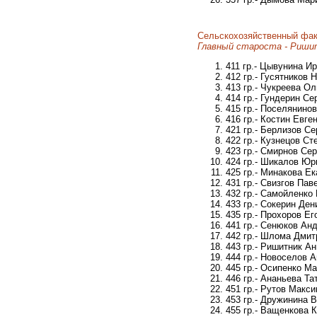
Сельскохозяйственный фак
Главный староста - Риши
411 гр.- Цывунина И
412 гр.- Гусятников 
413 гр.- Чукреева О
414 гр.- Гундерин С
415 гр.- Поселянино
416 гр.- Костин Евг
421 гр.- Берлизов С
422 гр.- Кузнецов С
423 гр.- Смирнов Се
424 гр.- Шикалов Юр
425 гр.- Минакова Е
431 гр.- Свизгов Па
432 гр.- Самойленко
433 гр.- Сокерин Де
435 гр.- Прохоров Е
441 гр.- Сенюков Ан
442 гр.- Шлома Дмит
443 гр.- Ришитник А
444 гр.- Новоселов 
445 гр.- Осипенко М
446 гр.- Ананьева Т
451 гр.- Рутов Макс
453 гр.- Дружинина 
455 гр.- Ващенкова 