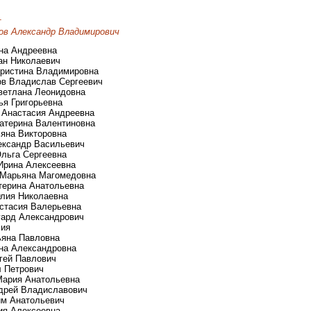
т
ов Александр Владимирович
ена Андреевна
ван Николаевич
Кристина Владимировна
ов Владислав Сергеевич
Светлана Леонидовна
ья Григорьевна
а Анастасия Андреевна
катерина Валентиновна
ьяна Викторовна
ександр Васильевич
Ольга Сергеевна
 Ирина Алексеевна
а Марьяна Магомедовна
атерина Анатольевна
Юлия Николаевна
астасия Валерьевна
дуард Александрович
лия
тьяна Павловна
ина Александровна
ргей Павлович
л Петрович
 Мария Анатольевна
ндрей Владиславович
им Анатольевич
ия Алексеевна