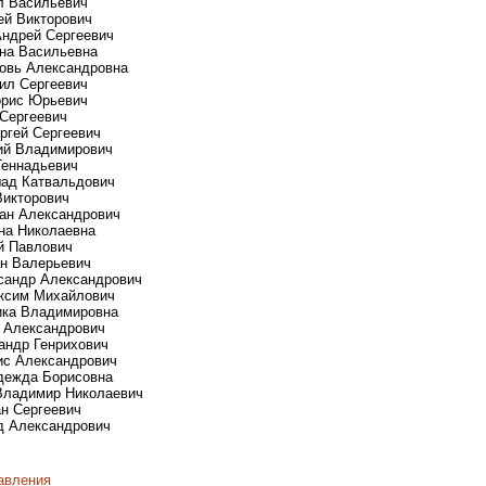
ел Васильевич
сей Викторович
Андрей Сергеевич
ена Васильевна
бовь Александровна
аил Сергеевич
орис Юрьевич
 Сергеевич
ергей Сергеевич
рий Владимирович
 Геннадьевич
шад Катвальдович
Викторович
ван Александрович
ина Николаевна
ей Павлович
ан Валерьевич
ксандр Александрович
аксим Михайлович
ника Владимировна
г Александрович
сандр Генрихович
нис Александрович
адежда Борисовна
 Владимир Николаевич
ан Сергеевич
ид Александрович
авления