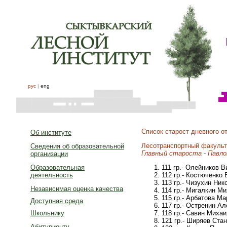
рус
|
eng
Список старост дневного о
Об институте
Лесотранспортный факульт
Сведения об образовательной
Главный староста - Павло
организации
111 гр.- Олейников 
Образовательная
112 гр.- Костюченко
деятельность
113 гр.- Чизухин Ни
Независимая оценка качества
114 гр.- Мигалкин М
115 гр.- Арбатова М
Доступная среда
117 гр.- Остренин А
118 гр.- Савин Миха
Школьнику
121 гр.- Ширяев Ста
Абитуриенту