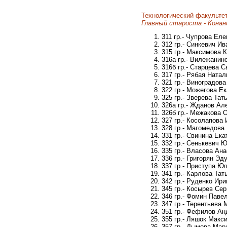
Технологический факульте
Главный староста - Конан
311 гр.- Чупрова Ел
312 гр.- Синкевич И
315 гр.- Максимова 
316а гр.- Вилежанин
316б гр.- Старцева 
317 гр.- Рябая Натал
321 гр.- Виноградов
322 гр.- Можегова Е
325 гр.- Зверева Тат
326а гр.- Жданов Ал
326б гр.- Межакова 
327 гр.- Косолапова
328 гр.- Магомедов
331 гр.- Свинина Ек
332 гр.- Сенькевич 
335 гр.- Власова Ан
336 гр.- Григорян Э
337 гр.- Приступа Ю
341 гр.- Карлова Та
342 гр.- Руденко Ир
345 гр.- Косырев Се
346 гр.- Фомин Паве
347 гр.- Терентьева
351 гр.- Фефилов А
355 гр.- Ляшок Макс
357 гр.- Дымова Мар