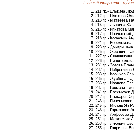
Главный староста - Лучи
211 гр.- Елькина Л
212 гр.- Плехова Ол
213 гр.- Матвеева Г
215 гр.- Лыткина Ю
216 гр.- Игнатова М
217 гр.- Панчошный
218 гр.- Колесник А
221 гр.- Королькова
223 гр.- Дмитришен
225 гр.- Жеравин Па
227 гр.- Свешников
228 гр.- Виноградов
231 гр.- Зотова Еле
232 гр.- Небренчина
233 гр.- Корычев Се
235 гр.- Журбина На
236 гр.- Иванова Ел
237 гр.- Громова Ел
241 гр.- Рассыхаев
242 гр.- Байсаров С
243 гр.- Пипунырова
245 гр.- Милаш Ян 
246 гр.- Гарманова 
247 гр.- Алферьев Д
251 гр.- Межогских 
253 гр.- Ляхович Св
255 гр.- Гаврилюк Е