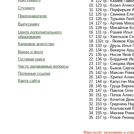
122 гр.- Казиев Пав
123 гр.- Козел Алек
Студенту
124 гр.- Порфирьев 
125 гр.- Свинина Ел
Преподавателю
126 гр.- Турьева Лю
127 гр.- Артеев Мих
Выпускнику
128 гр.- Михайлов Б
131 гр.- Рашев Илья
Центр дополнительного
132 гр.- Хмельков С
образования
132с гр.- Якимов Ю
Кадровое агентство
133 гр.- Друзь Илья
134 гр.- Векерле Ар
Видео и фото
135 гр.- Носов Яков 
136 гр.- Бордачев И
Гостевая книга
137 гр.- Синцова Ир
Часто задаваемые вопросы
141 гр.- Быков Серг
142 гр.- Максин Ром
Полезные ссылки
143 гр.- Хрипко Але
Карта сайта
144 гр.- Капустин М
145 гр.- Груца Веро
147 гр.- Павлов Оле
151 гр.- Попов Алек
152 гр.- Кочетов Де
153 гр.- Гридчина Н
154 гр.- Козловский
155 гр.- Михеев Ром
157 гр.- Розов Леон
Факультет экономики и упр