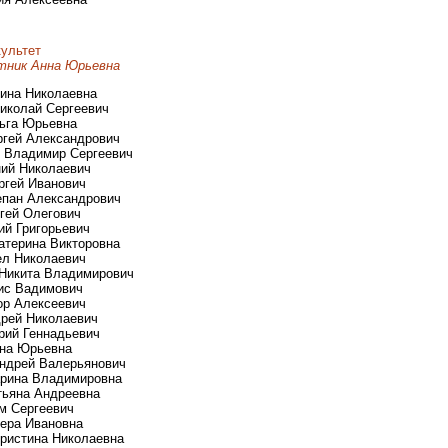
ультет
тник Анна Юрьевна
рина Николаевна
Николай Сергеевич
льга Юрьевна
ергей Александрович
в Владимир Сергеевич
ений Николаевич
ергей Иванович
тепан Александрович
ргей Олегович
ий Григорьевич
катерина Викторовна
вел Николаевич
 Никита Владимирович
нис Вадимович
гор Алексеевич
дрей Николаевич
рий Геннадьевич
нна Юрьевна
Андрей Валерьянович
арина Владимировна
атьяна Андреевна
им Сергеевич
Вера Ивановна
Кристина Николаевна