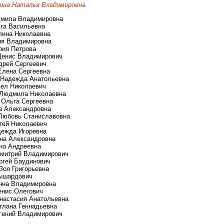
нина Наталья Владимировна
юдмила Владимировна
ьга Васильевна
алина Николаевна
лия Владимировна
ария Петрова
 Денис Владимирович
ндрей Сергеевич
 Елена Сергеевна
а Надежда Анатольевна
вел Николаевич
а Людмила Николаевна
а Ольга Сергеевна
на Александровна
 Любовь Станиславовна
ргей Николаевич
дежда Игоревна
ена Александровна
ена Андреевна
 Дмитрий Владимирович
ергей Баудинович
 Зоя Григорьевна
Рышардович
Анна Владимировна
енис Олегович
Анастасия Анатольевна
етлана Геннадьевна
вгений Владимирович