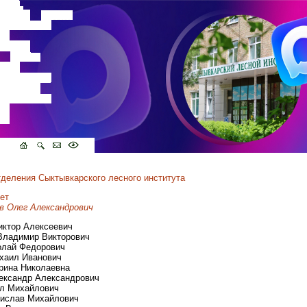
тделения Сыктывкарского лесного института
ет
в Олег Александрович
Виктор Алексеевич
 Владимир Викторович
колай Федорович
ихаил Иванович
арина Николаевна
лександр Александрович
ил Михайлович
нислав Михайлович