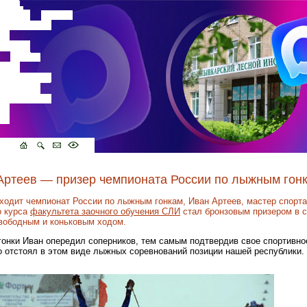
Артеев — призер чемпионата России по лыжным гон
оходит чемпионат России по лыжным гонкам, Иван Артеев, мастер спорт
о курса
факультета заочного обучения СЛИ
стал бронзовым призером в с
свободным и коньковым ходом.
онки Иван опередил соперников, тем самым подтвердив свое спортивно
о отстоял в этом виде лыжных соревнований позиции нашей республики.