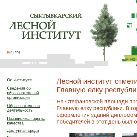
рус
|
eng
Лесной институт отмети
Об институте
Главную елку республи
Сведения об
образовательной
организации
На Стефановской площади про
Образовательная
Главную елку республики. В г
деятельность
оформления зданий дипломом 
Независимая оценка
победителей в этот день был о
качества
Доступная среда