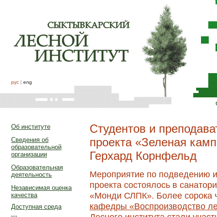
рус
|
eng
Студентов и преподав
Об институте
проекта «Зеленая камп
Сведения об
образовательной
Герхард Корнфельд
организации
Образовательная
Мероприятие по подведению и
деятельность
проекта состоялось в санато
Независимая оценка
«Монди СЛПК». Более сорока ч
качества
кафедры «Воспроизводство ле
Доступная среда
Лесного института стали участ