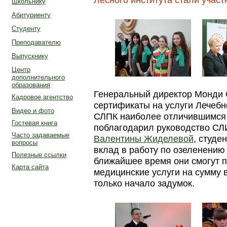
Школьнику
Абитуриенту
Студенту
Преподавателю
Выпускнику
Центр
дополнительного
образования
Генеральный директор Монди 
Кадровое агентство
сертификаты на услуги Лечеб
Видео и фото
СЛПК наиболее отличившимся 
Гостевая книга
поблагодарил руководство СЛ
Часто задаваемые
Валентины Жиделевой
, студе
вопросы
вклад в работу по озеленению
Полезные ссылки
ближайшее время они смогут 
Карта сайта
медицинские услуги на сумму 
только начало задумок.