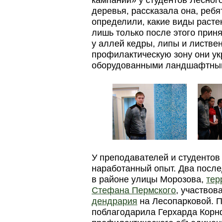
деревья, рассказала она, ребя
определили, какие виды растен
лишь только после этого прин
у аллей кедры, липы и листве
профилактическую зону они ук
оборудованными ландшафтным
У преподавателей и студентов
наработанный опыт. Два после
в районе улицы Морозова,
тер
Стефана Пермского
, участвов
дендрария
на Лесопарковой. 
поблагодарила Герхарда Корн