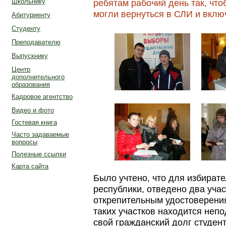
ребятам рабочий день так, что
Школьнику
могли вернуться в СЛИ и вклю
Абитуриенту
Студенту
Преподавателю
Выпускнику
Центр
дополнительного
образования
Кадровое агентство
Видео и фото
Гостевая книга
Часто задаваемые
вопросы
Полезные ссылки
Карта сайта
Было учтено, что для избират
республики, отведено два учас
открепительным удостоверени
таких участков находится непо
свой гражданский долг студен