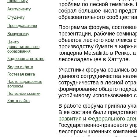
Школьнику
проблем по лесной тематике.
Абитуриенту
собрал большое число предст
образовательного сообщества,
Студенту
Преподавателю
Программа форума, состоявше
презентации, рабочие семина
Выпускнику
объектов лесного комплекса с
Центр
производству бумаги в Киркн
дополнительного
образования
концерна Мetsäliitto в Ренко, 
Кадровое агентство
лесовладельцев в Хаттуле.
Видео и фото
Участники форума сошлись во
Гостевая книга
данного сотрудничества явля
Часто задаваемые
сотрудничества в лесной отр
вопросы
формирование общего подход
Полезные ссылки
устойчивому использованию с
Карта сайта
В работе форума приняла уча
В ее составе были представи
развития
и
Федерального аген
Государственно-правового уп
лесопромышленных компаний,