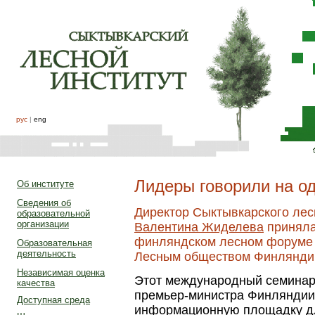
рус
|
eng
Лидеры говорили на о
Об институте
Сведения об
Директор Сыктывкарского лес
образовательной
организации
Валентина Жиделева
приняла
финляндском лесном форуме 
Образовательная
деятельность
Лесным обществом Финлянди
Независимая оценка
Этот международный семинар,
качества
премьер-министра Финляндии,
Доступная среда
информационную площадку дл