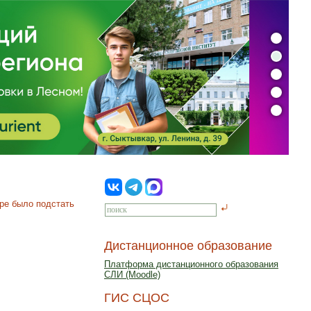
ере было подстать
Дистанционное образование
Платформа дистанционного образования
СЛИ (Moodle)
ГИС СЦОС