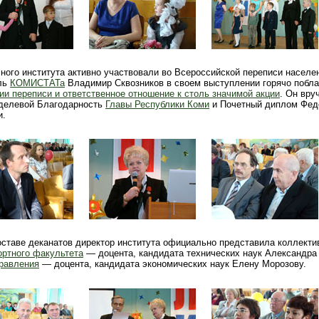
ного института активно участвовали во Всероссийской переписи населе
ль
КОМИСТАТа
Владимир Сквозников в своем выступлении горячо побла
и переписи и ответственное отношение к столь значимой акции
. Он вру
делевой Благодарность
Главы Республики Коми
и Почетный диплом Фед
и.
оставе деканатов директор института официально представила коллекти
ортного факультета
— доцента, кандидата технических наук Александра
правления
— доцента, кандидата экономических наук Елену Морозову.