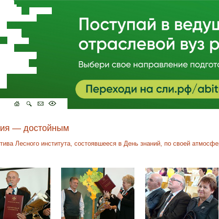
ния — достойным
тива Лесного института, состоявшееся в День знаний, по своей атмосф