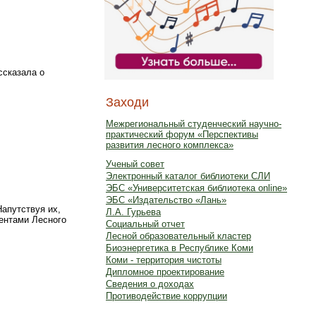
ссказала о
Заходи
Межрегиональный студенческий научно-
практический форум «Перспективы
развития лесного комплекса»
Ученый совет
Электронный каталог библиотеки СЛИ
ЭБС «Университетская библиотека online»
ЭБС «Издательство «Лань»
Напутствуя их,
Л.А. Гурьева
ентами Лесного
Социальный отчет
Лесной образовательный кластер
Биоэнергетика в Республике Коми
Коми - территория чистоты
Дипломное проектирование
Сведения о доходах
Противодействие коррупции