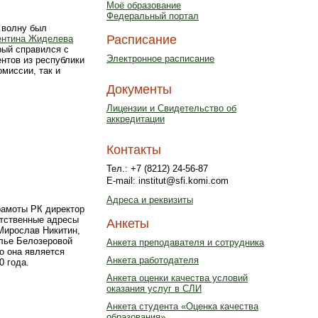
Моё образование
Федеральный портал
 волну был
Расписание
ентина Жиделева
рый справился с
Электронное расписание
нтов из республики
миссии, так и
Документы
Лицензии и Свидетельство об
аккредитации
Контакты
Тел.: +7 (8212) 24-56-87
E-mail: institut@sfi.komi.com
Адреса и реквизиты
рамоты РК директор
етственные адресы
Анкеты
Мирослав Никитин,
лье Белозеровой
Анкета преподавателя и сотрудника
о она является
Анкета работодателя
0 года.
Анкета оценки качества условий
оказания услуг в СЛИ
Анкета студента «Оценка качества
образования»