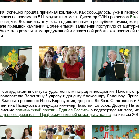
ния. Успешно прошла приемная компания. Как сообщалось, уже в первую
 заказ по приему на 511 бюджетных мест. Директор СЛИ профессор
Вал
связи, что Лесной институт стал единственным в республике вузом, кото
апе приемной кампании. Более 4 тысяч заявлений поступило от абитурие
 Это стало результатом продуманной и слаженной работы как приемной ко
та.
 сотрудникам института, удостоенным наград и поощрений. Почетные г
подавателю Валентину Чупрову и доценту Александру Ладанову. Прив
 юбиляры: профессор Игорь Боровушкин, доценты Любовь Сластихина и 
лентина Паршукова и ведущий инженер Наталья Колосюк. Доценту Ната
е письмо
политической партии «Единая Россия»
о подтверждении того, чт
Кадрового резерва — Профессиональной команды страны»
по итогам 201